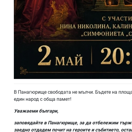
В Панагюрище свободата не мълчи. Бъдете на площад
един народ с обща памет!
Уважаеми българи,
заповядайте в Панагюрище, за да отбележим търже
заедно отдадем почит на героите и събитието, оста