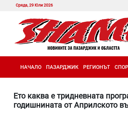
Сряда, 29 Юли 2026
НАЧАЛО
ПАЗАРДЖИК
РЕГИОНЪТ
СПО
Ето каква е тридневната прогр
годишнината от Априлското в