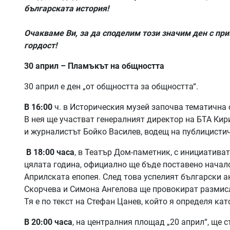
българската история!
Очакваме Ви, за да споделим този значим ден с пр
гордост!
30 април – Пламъкът на общността
30 април е ден „от общността за общността“.
В 16:00
ч. в Историческия музей започва тематична 
В нея ще участват генералният директор на БТА Ки
и журналистът Бойко Василев, водещ на публицисти
В 18:00 часа
, в Театър Дом-паметник, с инициативат
цялата година, официално ще бъде поставено начал
Априлската епопея. След това успелият български 
Скорчева и Симона Ангелова ще провокират размисли
Тя е по текст на Стефан Цанев, който я определя ка
В 20:00 часа
, на централния площад „20 април“, ще 