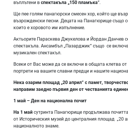
въплътени в
спектакъла „150 пламъка
“.
Ще пее голям панагюрски смесен хор, който ще въз
възрожденски песни. Децата на Панагюрище също се
които е хоровото им изпълнение.
Актьорите Параскева Джукелова и Йордан Данчев се
спектакъла. Ансамбъл „Пазарджик“ също се включв
музикален спектакъл.
Всеки от Вас може да се включи в общата клетва от 
портрети на вашите славни предци и нашите национа
Нека озарим площад „20 април“ с памет, творчество
направим заедно първия ден от честванията едине
1 май – Ден на национална почит
На 1 май
сутринта Панагюрище продължава почитта с
от Историческия музей до централния площад „20 ап
националното знаме.