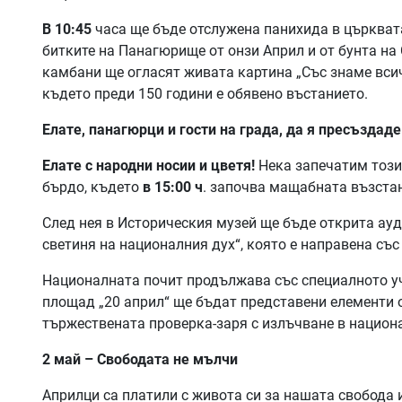
В 10:45
часа ще бъде отслужена панихида в църквата
битките на Панагюрище от онзи Април и от бунта на
камбани ще огласят живата картина „Със знаме всич
където преди 150 години е обявено въстанието.
Елате, панагюрци и гости на града, да я пресъздад
Елате с народни носии и цветя!
Нека запечатим този
бърдо, където
в 15:00 ч
. започва мащабната възста
След нея в Историческия музей ще бъде открита ау
светиня на националния дух“, която е направена съ
Националната почит продължава със специалното у
площад „20 април“ ще бъдат представени елементи от
тържествената проверка-заря с излъчване в национ
2 май – Свободата не мълчи
Априлци са платили с живота си за нашата свобода и