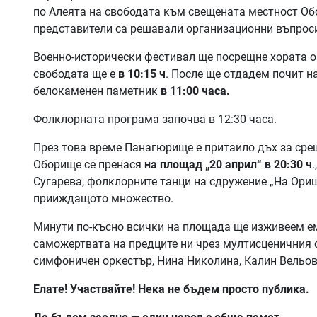
по Алеята на свободата към свещената местност Об
представители са решавали организационни въпроси
Военно-исторически фестивал ще посрещне хората ощ
свободата ще е
в 10:15 ч
. После ще отдадем почит 
белокаменен паметник
в 11:00 часа.
Фолклорната програма започва в 12:30 часа.
През това време Панагюрище е притаило дъх за срещ
Оборище се пренася
на площад „20 април“ в 20:30 ч
Сугарева, фолклорните танци на сдружение „На Ори
прииждащото множество.
Минути по-късно всички на площада ще изживеем ем
саможертвата на предците ни чрез мултисценичния с
симфоничен оркестър, Нина Николина, Калин Вельов
Елате! Участвайте! Нека не бъдем просто публика.