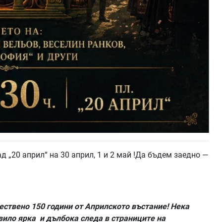
 „20 април“ на 30 април, 1 и 2 май !Да бъдем заедно —
ствено 150 години от Априлското въстание! Нека
вило ярка и дълбока следа в страниците на