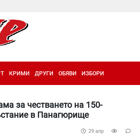
РТ
КРИМИ
ДРУГИ
ОБЯВИ
ИЗБОРИ
ама за честването на 150-
ъстание в Панагюрище
29 апр