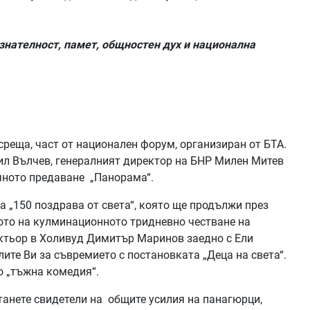
изнателност, памет, общностен дух и национална
среща, част от национален форум, организиран от БТА.
рил Вълчев, генералният директор на БНР Милен Митев
чното предаване „Панорама“.
а „150 поздрава от света“, която ще продължи през
ото на кулминационното тридневно честване на
актьор в Холивуд Димитър Маринов заедно с Ели
те Ви за съвремието с постановката „Деца на света“.
то „тъжна комедия“.
станете свидетели на общите усилия на панагюрци,