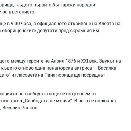
орище, където първите български народни
 за въстанието.
е в 9:30 часа, а официалното откриване на Алеята на
на оборищенските депутати пред скромния им
ата между героите на Април 1876 и XXI век. Звукът на
., където отново една панагюрска актриса — Василка
щето“ и гласовете на Панагюрище ще посрещнат
оцията на свободата и ще се потръпнем от
пектакъл „Свободата не мълчи“. В него се включват
, Веселин Ранков.