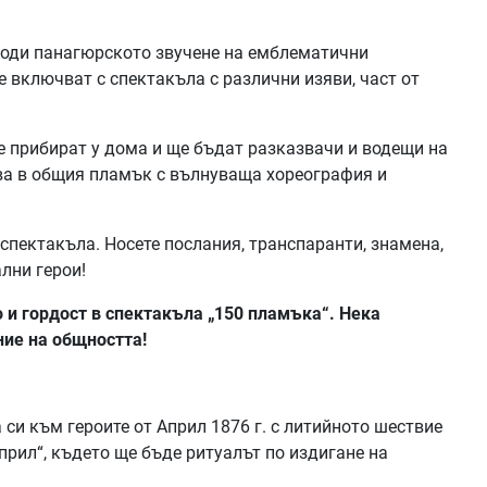
роди панагюрското звучене на емблематични
 включват с спектакъла с различни изяви, част от
 прибират у дома и ще бъдат разказвачи и водещи на
а в общия пламък с вълнуваща хореография и
спектакъла. Носете послания, транспаранти, знамена,
лни герои!
 и гордост в спектакъла „150 пламъка“. Нека
ние на общността!
и към героите от Април 1876 г. с литийното шествие
рил“, където ще бъде ритуалът по издигане на