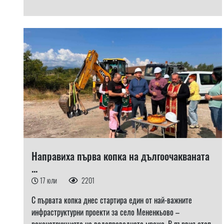
Направиха първа копка на дългоочакваната
...
17 юли
2201
С първата копка днес стартира един от най-важните
инфраструктурни проекти за село Мененкьово –