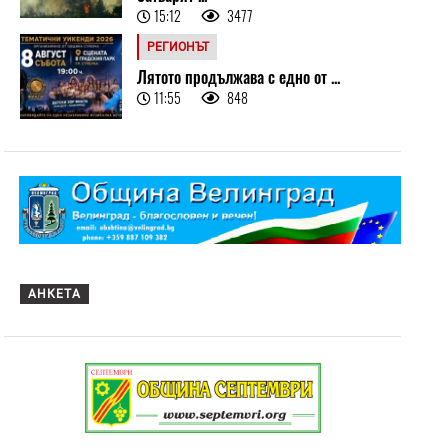
15:12
3477
РЕГИОНЪТ
Лятото продължава с едно от ...
11:55
848
АНКЕТА