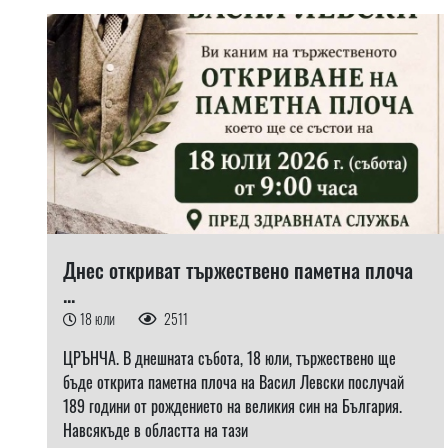
Днес откриват тържествено паметна плоча
...
18 юли
2511
ЦРЪНЧА. В днешната събота, 18 юли, тържествено ще
бъде открита паметна плоча на Васил Левски послучай
189 години от рождението на великия син на България.
Навсякъде в областта на тази