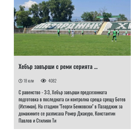
Хебър завърши с реми серията ...
18 юли
4082
С равенство - 3:3, Хебър завърши предсезонната
подготовка в последната си контролна среща срещу Ботев
(Ихтиман). На стадион "Георги Бенковски" в Пазарджик за
домакините се разписаха Ромер Джакуро, Константин
Павлов и Стилиян Ти