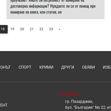
проучване? Имате ли потребност от намиране на
достоверна информация? Нуждаете ли се от помощ при
намиране на книга, или статия, ил
18
19
20
21
22
23
»
ИОНЪТ
СПОРТ
КРИМИ
ДРУГИ
ОБЯВИ
ИЗБ
РЕКЛАМА
гр. Пазарджик,
ЕНТ
бул. "България" No 22, ет