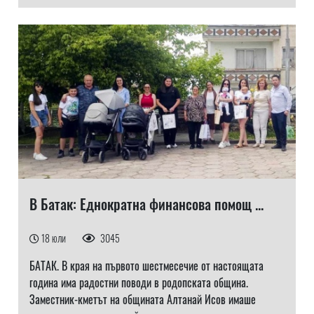
В Батак: Еднократна финансова помощ ...
18 юли
3045
БАТАК. В края на първото шестмесечие от настоящата
година има радостни поводи в родопската община.
Заместник-кметът на общината Алтанай Исов имаше