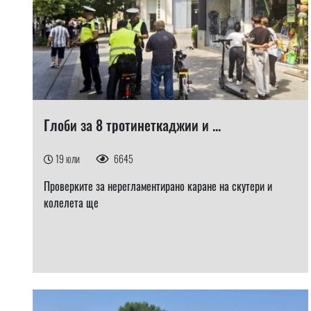
Глоби за 8 тротинеткаджии и ...
19 юли
6645
Проверките за нерегламентирано каране на скутери и
колелета ще