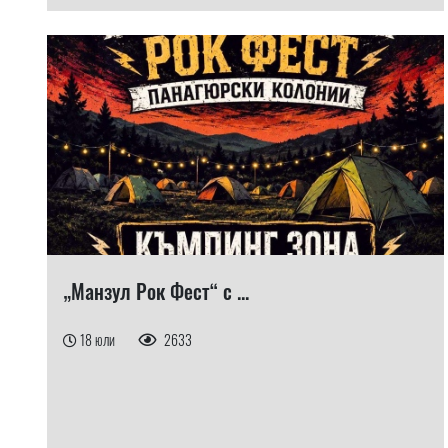
„Манзул Рок Фест“ с ...
18 юли
2633