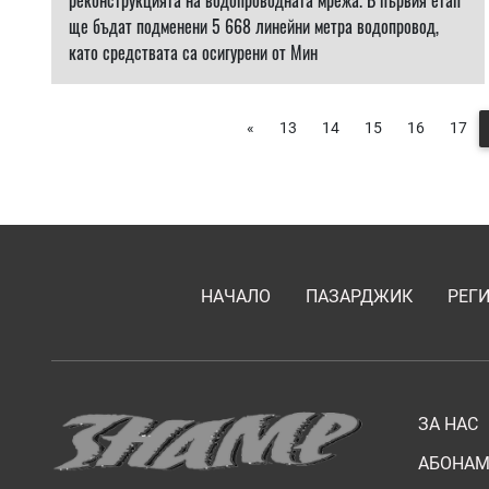
реконструкцията на водопроводната мрежа. В първия етап
ще бъдат подменени 5 668 линейни метра водопровод,
като средствата са осигурени от Мин
«
13
14
15
16
17
НАЧАЛО
ПАЗАРДЖИК
РЕГ
ЗА НАС
АБОНАМ