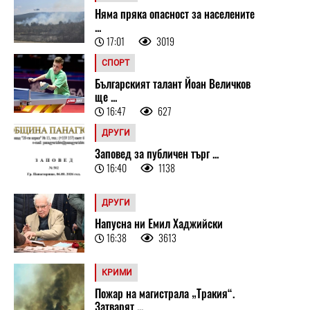
Няма пряка опасност за населените
...
17:01
3019
СПОРТ
Българският талант Йоан Величков
ще ...
16:47
627
ДРУГИ
Заповед за публичен търг ...
16:40
1138
ДРУГИ
Напусна ни Емил Хаджийски
16:38
3613
КРИМИ
Пожар на магистрала „Тракия“.
Затварят ...