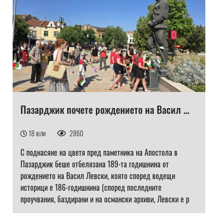
Пазарджик почете рождението на Васил ...
18 юли
2860
С поднасяне на цветя пред паметника на Апостола в
Пазарджик беше отбелязана 189-та годишнина от
рождението на Васил Левски, която според водещи
историци е 186-годишнина (според последните
проучвания, баздирани и на османски архиви, Левски е р