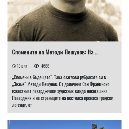
Спомените на Методи Пешунов: На ...
18 юли
4688
„Спомени в бъдещето“. Така озаглави рубриката си в
„Знаме“ Методи Пешунов. От далечния Сан Франциско
известният пазарджишки художник вижда някогашния
Пазарджик и на страниците на вестника пренася градски
легенди, от