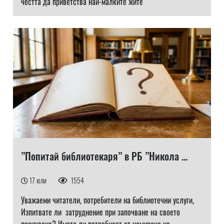
честта да приветства най-малките жите
”Попитай библиотекаря” в РБ ”Никола ...
17 юли
1554
Уважаеми читатели, потребители на библиотечни услуги,
Изпитвате ли затруднение при започване на своето