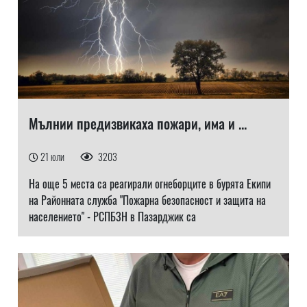
Мълнии предизвикаха пожари, има и ...
21 юли
3203
На още 5 места са реагирали огнеборците в бурята Екипи
на Районната служба "Пожарна безопасност и защита на
населението" - РСПБЗН в Пазарджик са