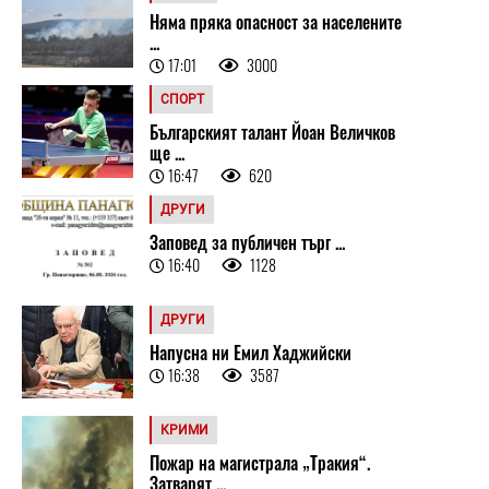
Няма пряка опасност за населените
...
17:01
3000
СПОРТ
Българският талант Йоан Величков
ще ...
16:47
620
ДРУГИ
Заповед за публичен търг ...
16:40
1128
ДРУГИ
Напусна ни Емил Хаджийски
16:38
3587
КРИМИ
Пожар на магистрала „Тракия“.
Затварят ...