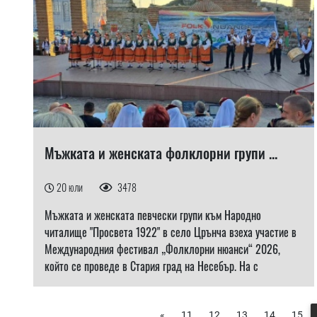
Мъжката и женската фолклорни групи ...
20 юли
3478
Мъжката и женската певчески групи към Народно
читалище "Просвета 1922" в село Црънча взеха участие в
Международния фестивал „Фолклорни нюанси“ 2026,
който се проведе в Стария град на Несебър. На с
«
11
12
13
14
15