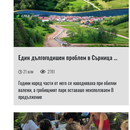
Един дългогодишен проблем в Сърница ...
21 юли
2761
Години наред части от него се наводняваха при обилни
валежи, а гробищният парк оставаше неизползваем В
продължение