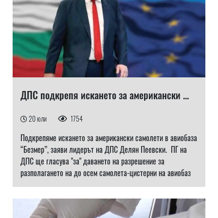
ДПС подкрепя искането за американски ...
20 юли
1754
Подкрепяме искането за американски самолети в авиобаза
“Безмер”, заяви лидерът на ДПС Делян Пеевски. ПГ на
ДПС ще гласува "за" даването на разрешение за
разполагането на до осем самолета-цистерни на авиобаз