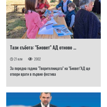
Тази събота: "Биовет" АД отново ...
21 юли
2002
За поредна година "Творителницата" на "Биовет"АД ще
отвори врати в първия фестива