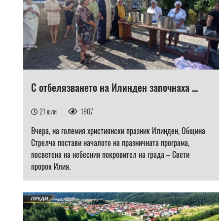
С отбелязването на Илинден започнаха ...
21 юли
1807
Вчера, на големия християнски празник Илинден, Община
Стрелча постави началото на празничната програма,
посветена на небесния покровител на града – Свети
пророк Илия.