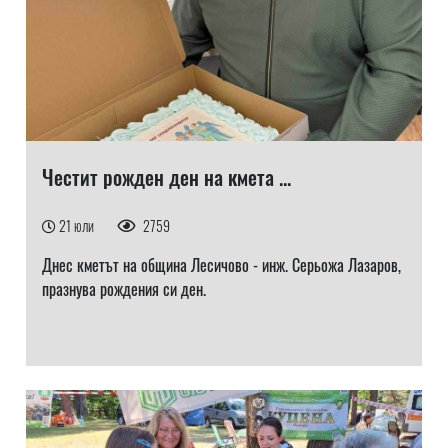
Честит рожден ден на кмета ...
21 юли
2759
Днес кметът на община Лесичово - инж. Серьожа Лазаров,
празнува рождения си ден.