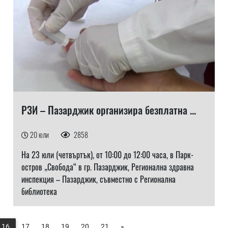
РЗИ – Пазарджик организира безплатна ...
20 юли
2858
На 23 юли (четвъртък), от 10:00 до 12:00 часа, в Парк-
остров „Свобода“ в гр. Пазарджик, Регионална здравна
инспекция – Пазарджик, съвместно с Регионална
библиотека
16
17
18
19
20
21
»