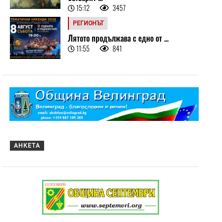
15:12
3457
РЕГИОНЪТ
Лятото продължава с едно от ...
11:55
841
АНКЕТА