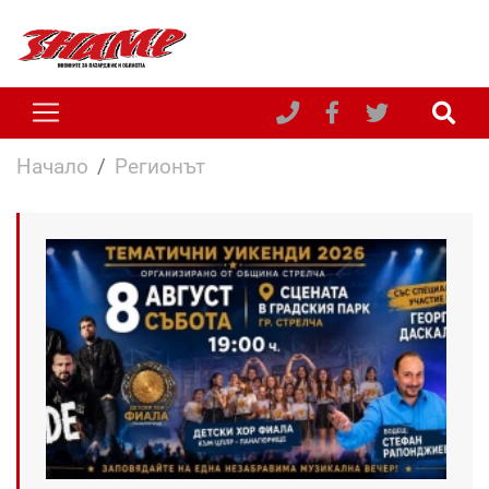
Начало
Регионът