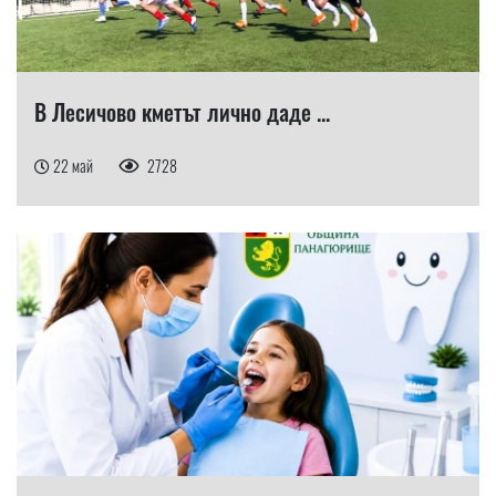
В Лесичово кметът лично даде ...
22 май
2728