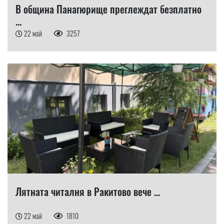
В община Панагюрище преглеждат безплатно
...
22 май
3257
Лятната читалня в Ракитово вече ...
22 май
1810