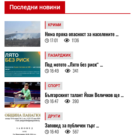
Последни новини
КРИМИ
Няма пряка опасност за населените ...
17:01
1136
ПАЗАРДЖИК
Под мотото „Лято без риск“ ...
16:49
341
СПОРТ
Българският талант Йоан Величков ще ...
16:47
390
ДРУГИ
Заповед за публичен търг ...
16:40
567