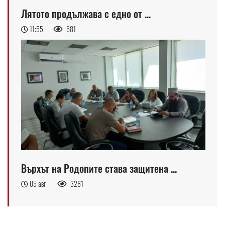
Лятото продължава с едно от ...
11:55
681
Върхът на Родопите става защитена ...
05 авг
3281