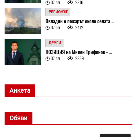
07 авг
2816
РЕГИОНЪТ
Овладян е пожарът около селата ...
07 авг
2412
ДРУГИ
ПОЗИЦИЯ на Милен Трифонов - ...
07 авг
2339
Анкета
Обяви