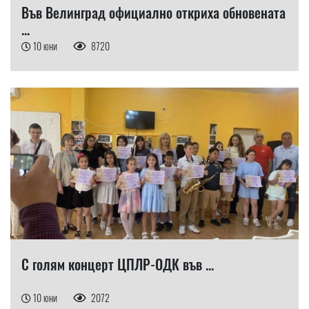
Във Велинград официално откриха обновената
...
10 юни
8720
С голям концерт ЦПЛР-ОДК във ...
10 юни
2072