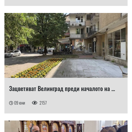
Зацветяват Велинград преди началото на ...
09 юни
2157