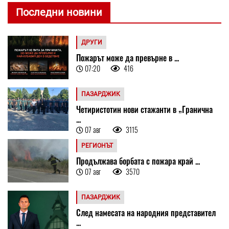
Последни новини
ДРУГИ
Пожарът може да превърне в ...
07:20
416
ПАЗАРДЖИК
Четиристотин нови стажанти в „Гранична
...
07 авг
3115
РЕГИОНЪТ
Продължава борбата с пожара край ...
07 авг
3570
ПАЗАРДЖИК
След намесата на народния представител
...