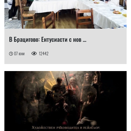
В Брацигово: Eнтусиасти с нов ...
07 юни
12442