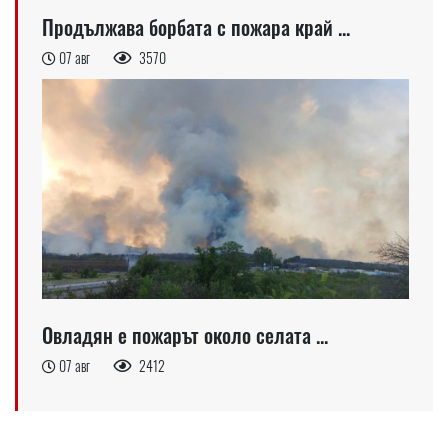
Продължава борбата с пожара край ...
07 авг
3570
Овладян е пожарът около селата ...
07 авг
2412