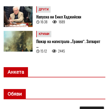
ДРУГИ
Напусна ни Емил Хаджийски
16:38
1689
КРИМИ
Пожар на магистрала „Тракия“. Затварят
...
15:12
2445
Анкета
Обяви