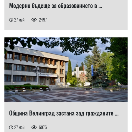
Модерно бъдеще за образованието в ...
27 май
2497
Община Велинград застана зад гражданите ...
27 май
6976