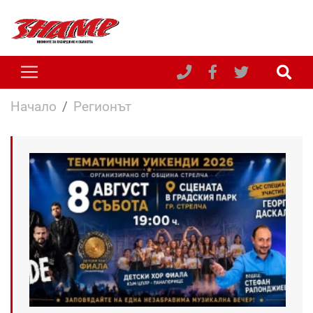
Начало
Регионът