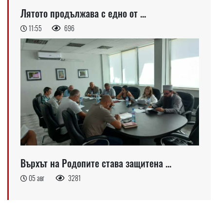
Лятото продължава с едно от ...
11:55
696
Върхът на Родопите става защитена ...
05 авг
3281