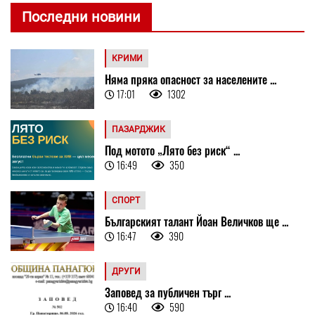
Последни новини
КРИМИ
Няма пряка опасност за населените ...
17:01
1302
ПАЗАРДЖИК
Под мотото „Лято без риск“ ...
16:49
350
СПОРТ
Българският талант Йоан Величков ще ...
16:47
390
ДРУГИ
Заповед за публичен търг ...
16:40
590