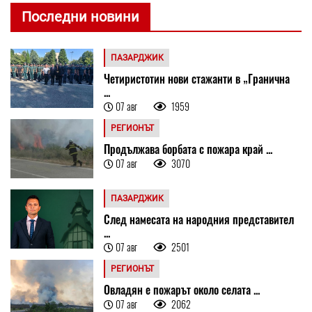
Последни новини
ПАЗАРДЖИК
Четиристотин нови стажанти в „Гранична
...
07 авг
1959
РЕГИОНЪТ
Продължава борбата с пожара край ...
07 авг
3070
ПАЗАРДЖИК
След намесата на народния представител
...
07 авг
2501
РЕГИОНЪТ
Овладян е пожарът около селата ...
07 авг
2062