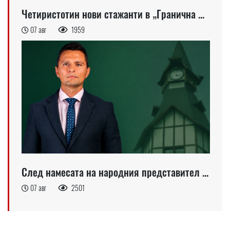
Четиристотин нови стажанти в „Гранична ...
07 авг
1959
След намесата на народния представител ...
07 авг
2501