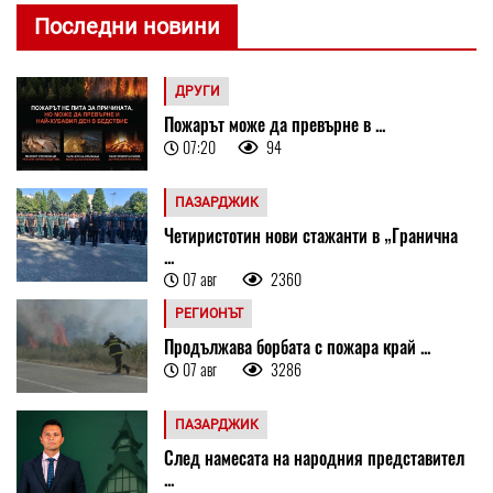
Последни новини
ДРУГИ
Пожарът може да превърне в ...
07:20
94
ПАЗАРДЖИК
Четиристотин нови стажанти в „Гранична
...
07 авг
2360
РЕГИОНЪТ
Продължава борбата с пожара край ...
07 авг
3286
ПАЗАРДЖИК
След намесата на народния представител
...