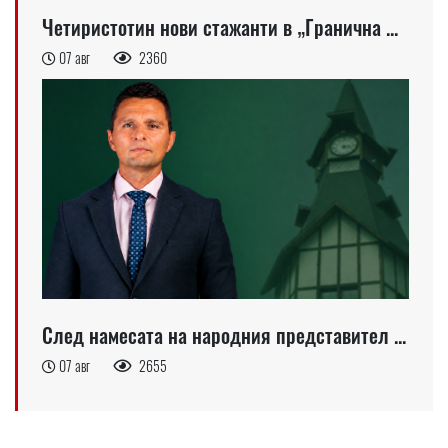
Четиристотин нови стажанти в „Гранична ...
07 авг
2360
След намесата на народния представител ...
07 авг
2655