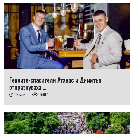
Героите-спасители Атанас и Димитър
отпразнуваха ...
23 май
6697