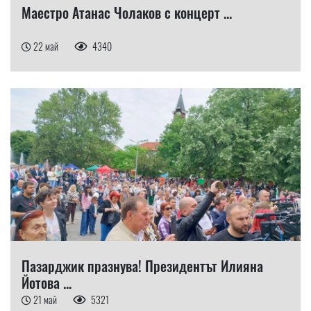
Маестро Атанас Чолаков с концерт ...
22 май
4340
Пазарджик празнува! Президентът Илияна
Йотова ...
21 май
5321