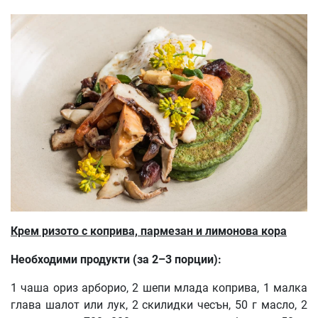
Крем ризото с коприва, пармезан и лимонова кора
Необходими продукти (за 2–3 порции):
1 чаша ориз арборио, 2 шепи млада коприва, 1 малка
глава шалот или лук, 2 скилидки чесън, 50 г масло, 2