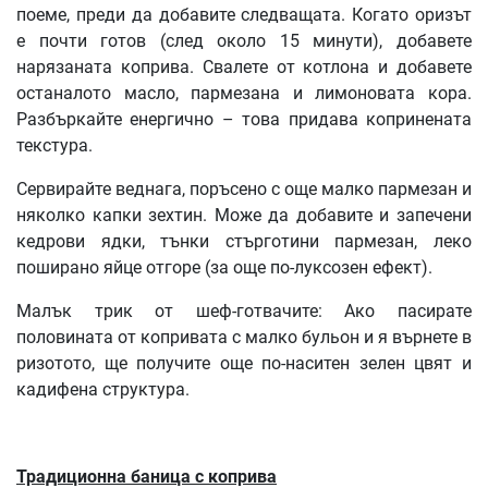
поеме, преди да добавите следващата. Когато оризът
е почти готов (след около 15 минути), добавете
нарязаната коприва. Свалете от котлона и добавете
останалото масло, пармезана и лимоновата кора.
Разбъркайте енергично – това придава копринената
текстура.
Сервирайте веднага, поръсено с още малко пармезан и
няколко капки зехтин. Може да добавите и запечени
кедрови ядки, тънки стърготини пармезан, леко
поширано яйце отгоре (за още по-луксозен ефект).
Малък трик от шеф-готвачите: Ако пасирате
половината от копривата с малко бульон и я върнете в
ризотото, ще получите още по-наситен зелен цвят и
кадифена структура.
Традиционна баница с коприва