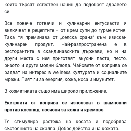
които търсят естествен начин да подобрят здравето
си.
Все повече готвачи и кулинарни ентусиасти я
включват в рецептите – от крем супи до гурме ястия.
Така тя преминава от „селска храна“ към изискан
кулинарен продукт. Най-разпространена е в
ресторантите в скандинавските държави, но и на
други места с нея приготвят вкусни паста, песто,
ризото и други модни блюда. Чайовете от коприва се
радват на интерес в wellness културата и социалните
мрежи. Пият ги за енергия, кожа, коса и имунитет.
В козметиката също има широко приложение.
Екстракти от коприва се използват в шампоани
против косопад, лосиони за кожа и кремове
Тя стимулира растежа на косата и подобрява
състоянието на скалпа. Добре действа и на кожата.