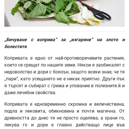
„Бичуване с коприва“ за „изгаряне“ на злото и
болестите
Копривата е едно от най-противоречивите растения,
които се срещат по нашите земи. Някои я заобикалят с
недоволство и дори с боязън, защото всеки знае, че тя
„пари“, като усещането не е никак приятно. Други пък
я търсят и събират с грижа и упование в полезните й и
даже лечебни свойства.
Копривата е едновременно скромна и величествена,
подла и лековита, обикновена и почти магична. От
древността до днес тя не просто оцелява, а храни го,
лекува го и дори е главно действащо лице във