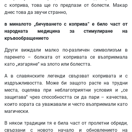
с коприва, това ще го предпази от болести. Макар
днес това да звучи странно,
в миналото „бичуването с коприва“ е било част от
народната медицина за стимулиране на
кръвообращението
Други виждали малко по-различен символизъм в
паренето – болката от копривата се възприемала
като „изгаряне“ на злото или болестта.
А в славянските легенди свързват копривата и с
издръжливостта. Може би защото расте на трудни
места, оцелява при неблагоприятни условия и „се
защитава“ чрез способността си да пари – качества,
които хората са уважавали и често възприемали като
магически.
В някои традиции тя е била част от пролетни обреди,
свързани с новото начало и обновлението на