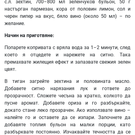
с.л. зехтин, 700–800 мл зеленчуков бульон, 50 г
настърган пармезан, кора от половин лимон, сол и
черен пипер на вкус, бяло вино (около 50 мл) – по
желание.
Начин на приготвяне:
Попарете копривата с вряла вода за 1–2 минути, след
което я отцедете и нарежете на ситно. Така
премахвате жилещия ефект и запазвате свежия зелен
цвят.
В тиган загрейте зехтина и половината масло.
Добавете ситно нарязания лук и гответе до
прозрачност. Сложете чесъна за кратко, колкото да
пусне аромат. Добавете ориза и го разбъркайте,
докато стане леко прозрачен. Ако използвате вино –
налейте го и оставете да се изпари. Започнете да
добавяте топлия бульон на малки порции, като
разбърквате постоянно. Изчаквайте течността да се