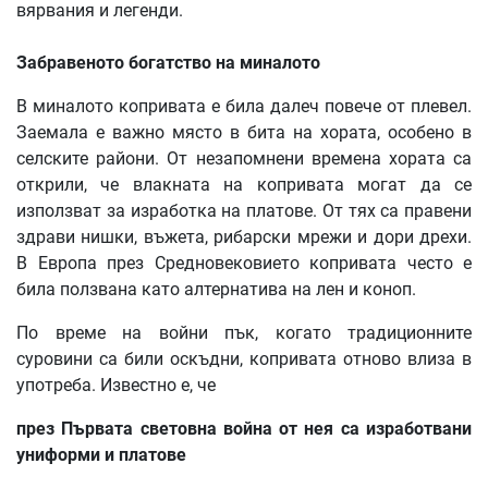
вярвания и легенди.
Забравеното богатство на миналото
В миналото копривата е била далеч повече от плевел.
Заемала е важно място в бита на хората, особено в
селските райони. От незапомнени времена хората са
открили, че влакната на копривата могат да се
използват за изработка на платове. От тях са правени
здрави нишки, въжета, рибарски мрежи и дори дрехи.
В Европа през Средновековието копривата често е
била ползвана като алтернатива на лен и коноп.
По време на войни пък, когато традиционните
суровини са били оскъдни, копривата отново влиза в
употреба. Известно е, че
през Първата световна война от нея са изработвани
униформи и платове