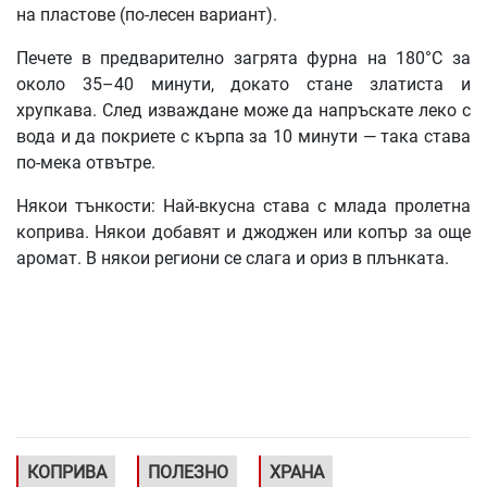
на пластове (по-лесен вариант).
Печете в предварително загрята фурна на 180°C за
около 35–40 минути, докато стане златиста и
хрупкава. След изваждане може да напръскате леко с
вода и да покриете с кърпа за 10 минути — така става
по-мека отвътре.
Някои тънкости: Най-вкусна става с млада пролетна
коприва. Някои добавят и джоджен или копър за още
аромат. В някои региони се слага и ориз в плънката.
КОПРИВА
ПОЛЕЗНО
ХРАНА