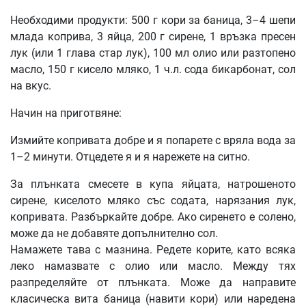
Необходими продукти: 500 г кори за баница, 3–4 шепи
млада коприва, 3 яйца, 200 г сирене, 1 връзка пресен
лук (или 1 глава стар лук), 100 мл олио или разтопено
масло, 150 г кисело мляко, 1 ч.л. сода бикарбонат, сол
на вкус.
Начин на приготвяне:
Измийте копривата добре и я попарете с вряла вода за
1–2 минути. Отцедете я и я нарежете на ситно.
За плънката смесете в купа яйцата, натрошеното
сирене, киселото мляко със содата, нарязания лук,
копривата. Разбъркайте добре. Ако сиренето е солено,
може да не добавяте допълнително сол.
Намажете тава с мазнина. Редете корите, като всяка
леко намазвате с олио или масло. Между тях
разпределяйте от плънката. Може да направите
класическа вита баница (навити кори) или наредена