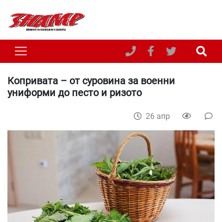
Копривата – от суровина за военни
униформи до песто и ризото
26 апр