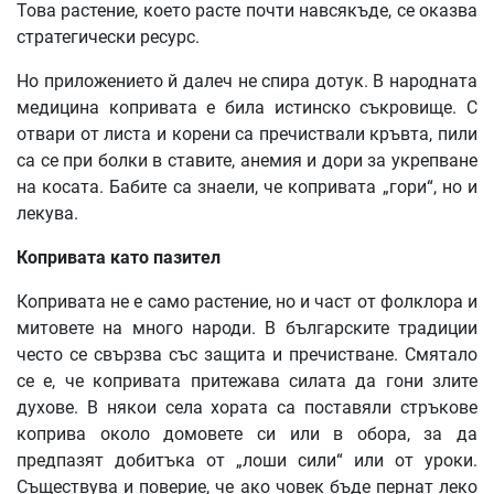
Това растение, което расте почти навсякъде, се оказва
стратегически ресурс.
Но приложението й далеч не спира дотук. В народната
медицина копривата е била истинско съкровище. С
отвари от листа и корени са пречиствали кръвта, пили
са се при болки в ставите, анемия и дори за укрепване
на косата. Бабите са знаели, че копривата „гори“, но и
лекува.
Копривата като пазител
Копривата не е само растение, но и част от фолклора и
митовете на много народи. В българските традиции
често се свързва със защита и пречистване. Смятало
се е, че копривата притежава силата да гони злите
духове. В някои села хората са поставяли стръкове
коприва около домовете си или в обора, за да
предпазят добитъка от „лоши сили“ или от уроки.
Съществува и поверие, че ако човек бъде пернат леко