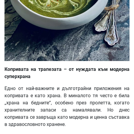
Копривата на трапезата – от нуждата към модерна
суперхрана
Едно от най-важните и дълготрайни приложения на
копривата е като храна. В миналото тя често е била
„храна на бедните“, особено през пролетта, когато
хранителните запаси са намалявали. Но днес
копривата се завръща като модерна и ценна съставка
в здравословното хранене.