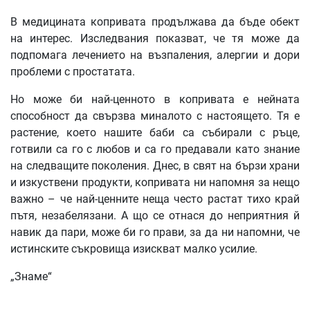
В медицината копривата продължава да бъде обект
на интерес. Изследвания показват, че тя може да
подпомага лечението на възпаления, алергии и дори
проблеми с простатата.
Но може би най-ценното в копривата е нейната
способност да свързва миналото с настоящето. Тя е
растение, което нашите баби са събирали с ръце,
готвили са го с любов и са го предавали като знание
на следващите поколения. Днес, в свят на бързи храни
и изкуствени продукти, копривата ни напомня за нещо
важно – че най-ценните неща често растат тихо край
пътя, незабелязани. А що се отнася до неприятния й
навик да пари, може би го прави, за да ни напомни, че
истинските съкровища изискват малко усилие.
„Знаме“