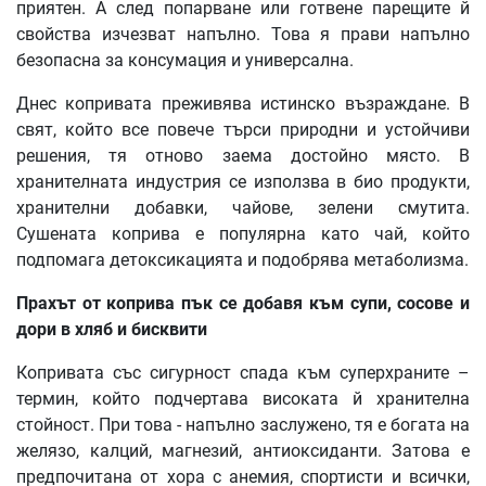
приятен. А след попарване или готвене парещите й
свойства изчезват напълно. Това я прави напълно
безопасна за консумация и универсална.
Днес копривата преживява истинско възраждане. В
свят, който все повече търси природни и устойчиви
решения, тя отново заема достойно място. В
хранителната индустрия се използва в био продукти,
хранителни добавки, чайове, зелени смутита.
Сушената коприва е популярна като чай, който
подпомага детоксикацията и подобрява метаболизма.
Прахът от коприва пък се добавя към супи, сосове и
дори в хляб и бисквити
Копривата със сигурност спада към суперхраните –
термин, който подчертава високата й хранителна
стойност. При това - напълно заслужено, тя е богата на
желязо, калций, магнезий, антиоксиданти. Затова е
предпочитана от хора с анемия, спортисти и всички,