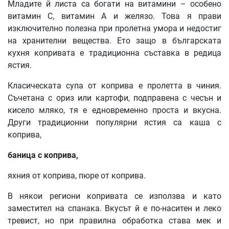
Младите й листа са богати на витамини – особено
витамин C, витамин A и желязо. Това я прави
изключително полезна при пролетна умора и недостиг
на хранителни вещества. Ето защо в българската
кухня копривата е традиционна съставка в редица
ястия.
Класическата супа от коприва е пролетта в чиния.
Съчетана с ориз или картофи, подправена с чесън и
кисело мляко, тя е едновременно проста и вкусна.
Други традиционни популярни ястия са каша с
коприва,
баница с коприва,
яхния от коприва, пюре от коприва.
В някои региони копривата се използва и като
заместител на спанака. Вкусът й е по-наситен и леко
тревист, но при правилна обработка става мек и