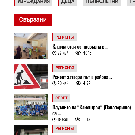
УВРЕЖДАНИЯ
ДЕЦА
ПЪЛНОЛЕТНИ
Г
Свързани
РЕГИОНЪТ
Класна стая се превърна в ...
22 май
4043
РЕГИОНЪТ
Ремонт затвори път в района ...
20 май
4172
СПОРТ
Плувците на “Каменград“ (Панагюрище)
са ...
18 май
5313
РЕГИОНЪТ