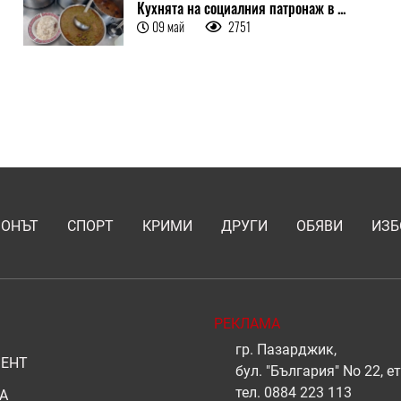
Кухнята на социалния патронаж в ...
09 май
2751
ИОНЪТ
СПОРТ
КРИМИ
ДРУГИ
ОБЯВИ
ИЗБ
РЕКЛАМА
гр. Пазарджик,
ЕНТ
бул. "България" No 22, ет
тел.
0884 223 113
А