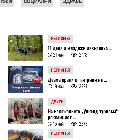
РИЖИ
СОЦИАЛНИ
ЗДРАВЕ
РЕГИОНЪТ
11 деца и младежи извървяха ...
21 май
2778
РЕГИОНЪТ
Двама крали от витрини на ...
19 май
3391
ДРУГИ
На изложението „Уикенд туризъм“
рекламният ...
15 май
2278
РЕГИОНЪТ