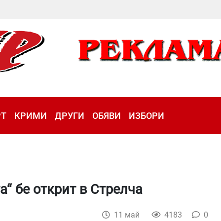
РТ
КРИМИ
ДРУГИ
ОБЯВИ
ИЗБОРИ
“ бе открит в Стрелча
11 май
4183
0