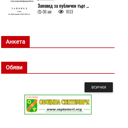
Заповед за публичен търг ...
06 авг
1633
Анкета
Обяви
ВСИЧКИ