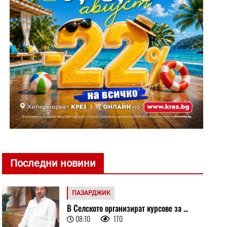
Последни новини
ПАЗАРДЖИК
В Селското организират курсове за ...
08:10
170