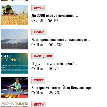
ДРУГИ
До 3000 евро за комбайнер ...
07:08
147
КРИМИ
Няма пряка опасност за населените ...
06 авг
3430
ПАЗАРДЖИК
Под мотото „Лято без риск“ ...
06 авг
719
СПОРТ
Българският талант Йоан Величков ще ...
06 авг
798
ДРУГИ