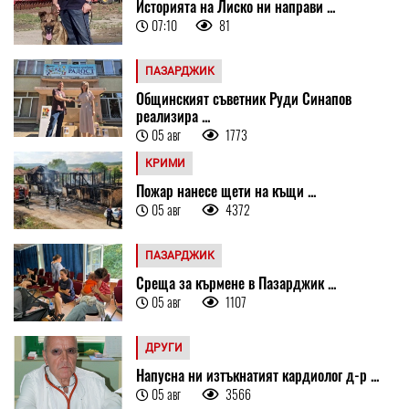
Историята на Лиско ни направи ...
07:10
81
ПАЗАРДЖИК
Общинският съветник Руди Синапов
реализира ...
05 авг
1773
КРИМИ
Пожар нанесе щети на къщи ...
05 авг
4372
ПАЗАРДЖИК
Среща за кърмене в Пазарджик ...
05 авг
1107
ДРУГИ
Напусна ни изтъкнатият кардиолог д-р ...
05 авг
3566