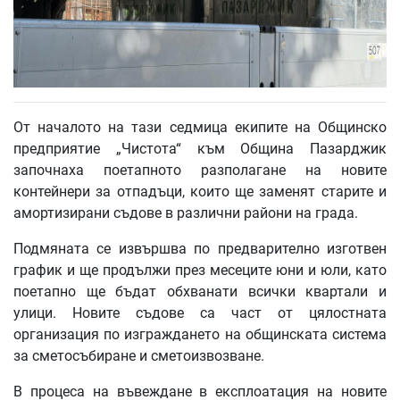
От началото на тази седмица екипите на Общинско
предприятие „Чистота“ към Община Пазарджик
започнаха поетапното разполагане на новите
контейнери за отпадъци, които ще заменят старите и
амортизирани съдове в различни райони на града.
Подмяната се извършва по предварително изготвен
график и ще продължи през месеците юни и юли, като
поетапно ще бъдат обхванати всички квартали и
улици. Новите съдове са част от цялостната
организация по изграждането на общинската система
за сметосъбиране и сметоизвозване.
В процеса на въвеждане в експлоатация на новите