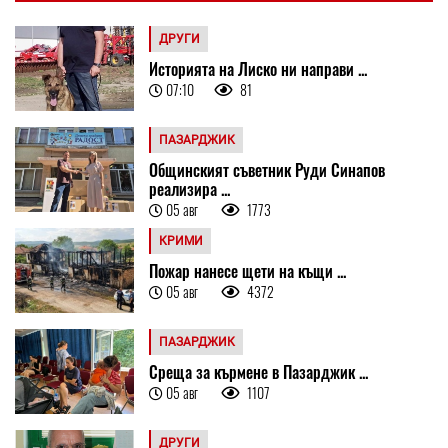
ДРУГИ
Историята на Лиско ни направи ...
07:10
81
ПАЗАРДЖИК
Общинският съветник Руди Синапов
реализира ...
05 авг
1773
КРИМИ
Пожар нанесе щети на къщи ...
05 авг
4372
ПАЗАРДЖИК
Среща за кърмене в Пазарджик ...
05 авг
1107
ДРУГИ