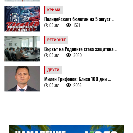
КРИМИ
Полицейският бюлетин на 5 август ...
05 авг
1571
РЕГИОНЪТ
Върхът на Родопите става защитена ...
05 авг
3030
ДРУГИ
Милен Трифонов: Близо 100 дни ...
05 авг
2068