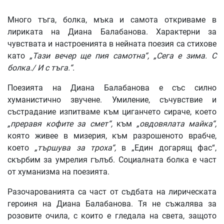
Много тъга, болка, мъка и самота откриваме в
лириката на Диана Балабанова. Характерни за
чувствата и настроенията в нейната поезия са стихове
като
„Тази вечер ще пия самотна“, „Сега е зима. С
болка./ И с тъга.“.
Поезията на Диана Балабанова е със силно
хуманистично звучене. Умиление, съчувствие и
състрадание изпитваме към циганчето сираче, което
„преравя кофите за смет“,
към
„овдовялата майка“,
която живее в мизерия, към разрошеното врабче,
което
„тършува за троха“,
в „Един догарящ фас“,
скърбим за умрелия гълъб. Социалната болка е част
от хуманизма на поезията.
Разочарованията са част от съдбата на лирическата
героиня на Диана Балабанова. Тя не съжалява за
розовите очила, с които е гледала на света, защото