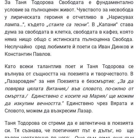
За Таня Тодорова Свободата е фундаментално
условие за пълноценен живот. Чувството за несвобода
у лирическата героиня е отчетливо в „Нарисувах
лампа…“, където
„стаите са тесни“.
В „Капани“ става
дума за свободата в клетка, свободата в кафез, която
няма нищо общо с истинската пълноценна Свобода.
Неслучайно сред любимите й поети са Иван Динков и
Константин Павлов.
Като всеки талантлив поет и Таня Тодорова се
вълнува от същността на поезията и творчеството. В
„Лазаровден“ за нея Поезията е безсмъртие:
„За да
повярва цялата Витания,/ във словото, по-силно от
смъртта./ Единствено с косите на Мария/ ще можем
да изкупим вечността.“
Единствено чрез Вярата и
Словото, можем да възкресим Лазар.
Таня Тодорова се стреми да е автентична в поезията
си. Тя съзнава, че поетичният път е дълъг, но ще
върви неотклонно по него:
„Още съм семе, още съм