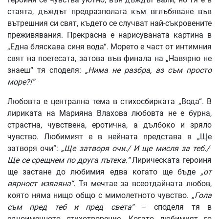
стаята, дъждът предразполага към вглъбяване във
вътрешния си свят, където се случват най-съкровените
преживявания. Прекрасна е нарисуваната картина в
„Една бляскава синя вода“. Морето е част от интимния
свят на поетесата, затова във финала на „Навярно не
знаеш“ тя споделя:
„Нима не разбра, аз съм просто
море?!“
Любовта е централна тема в стихосбирката „Вода“. В
лириката на Марияна Влахова любовта не е бурна,
страстна, чувствена, еротична, а дълбоко и зряло
чувство. Любимият е в нейната представа в „Ще
затворя очи“:
„Ще затворя очи./ И ще мисля за теб./
Ще се срещнем по друга пътека.“
Лирическата героиня
ще застане до любимия едва когато ще бъде
„от
вярност изваяна“.
Тя мечтае за всеотдайната любов,
която няма нищо общо с мимолетното чувство.
„Гола
съм пред теб и пред света“
– споделя тя в
едноименното стихотворение. Когато любимият го