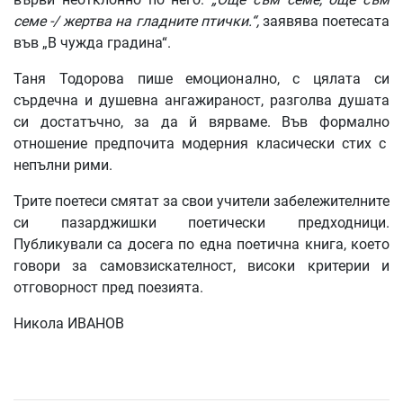
семе -/ жертва на гладните птички.“,
заявява поетесата
във „В чужда градина“.
Таня Тодорова пише емоционално, с цялата си
сърдечна и душевна ангажираност, разголва душата
си достатъчно, за да й вярваме. Във формално
отношение предпочита модерния класически стих с
непълни рими.
Трите поетеси смятат за свои учители забележителните
си пазарджишки поетически предходници.
Публикували са досега по една поетична книга, което
говори за самовзискателност, високи критерии и
отговорност пред поезията.
Никола ИВАНОВ