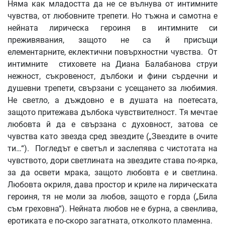
Няма как младостта да не се вълнува от интимните
чувства, от любовните трепети. Но тъжна и самотна е
нейната лирическа героиня в интимните си
преживявания, защото не са й присъщи
елементарните, еклектични повърхностни чувства. От
интимните стиховете на Диана Балабанова струи
нежност, съкровеност, дълбоки и фини сърдечни и
душевни трепети, свързани с усещането за любимия.
Не светло, а дъждовно е в душата на поетесата,
защото притежава дълбока чувствителност. Тя мечтае
любовта й да е свързана с духовност, затова се
чувства като звезда сред звездите („Звездите в очите
ти…“). Погледът е светъл и заслепява с чистотата на
чувството, дори светлината на звездите става по-ярка,
за да освети мрака, защото любовта е и светлина.
Любовта окриля, дава простор и криле на лирическата
героиня, тя не моли за любов, защото е горда („Била
съм греховна“). Нейната любов не е бурна, а свенлива,
еротиката е по-скоро загатната, отколкото пламенна.