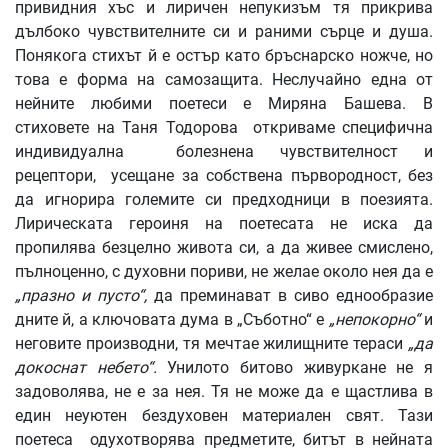
привидния хъс и лиричен непукизъм тя прикрива
дълбоко чувствителните си и раними сърце и душа.
Понякога стихът й е остър като бръснарско ножче, но
това е форма на самозащита. Неслучайно една от
нейните любими поетеси е Миряна Башева. В
стиховете на Таня Тодорова откриваме специфична
индивидуална болезнена чувствителност и
рецептори, усещане за собствена първородност, без
да игнорира големите си предходници в поезията.
Лирическата героиня на поетесата не иска да
пропилява безцелно живота си, а да живее смислено,
пълноценно, с духовни пориви, не желае около нея да е
„празно и пусто“,
да преминават в сиво еднообразие
дните й, а ключовата дума в „Съботно“ е
„непокорно“
и
неговите производни, тя мечтае жилищните тераси
„да
докоснат небето“.
Унилото битово живуркане не я
задоволява, не е за нея. Тя не може да е щастлива в
един неуютен бездуховен материален свят. Тази
поетеса одухотворява предметите, битът в нейната