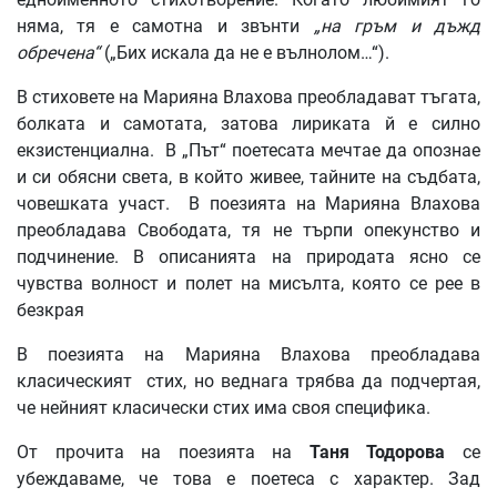
няма, тя е самотна и звънти
„на гръм и дъжд
обречена“
(„Бих искала да не е вълнолом…“).
В стиховете на Марияна Влахова преобладават тъгата,
болката и самотата, затова лириката й е силно
екзистенциална. В „Път“ поетесата мечтае да опознае
и си обясни света, в който живее, тайните на съдбата,
човешката участ. В поезията на Марияна Влахова
преобладава Свободата, тя не търпи опекунство и
подчинение. В описанията на природата ясно се
чувства волност и полет на мисълта, която се рее в
безкрая
В поезията на Марияна Влахова преобладава
класическият стих, но веднага трябва да подчертая,
че нейният класически стих има своя специфика.
От прочита на поезията на
Таня Тодорова
се
убеждаваме, че това е поетеса с характер. Зад