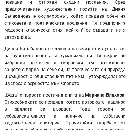
позиции и отправя сходни послания. Сред
предпочитаните художествени похвати на Диана
Балабанова е оксиморонът, който придава обем на
стиховете и поетическите послания. Тя предпочита
модерен класически стих, който й се отдава и не я
затруднява.
Диана Балабанова не изменя на сърцето и душата си,
на чувствителността и хуманизма си. Тя върви по
избрания поетичен и творчески път неотклонно,
защото е вярна на себе си, на творческата си природа
и същност, а единственият път към утвърждаването
и успеха е верността към Словото.
„Вода“ е първата поетична книга на
Марияна Влахова
.
Стихосбирката се появява, когато авторката навлиза
в зрялата си възраст. Това говори за
себевзискателност и наличие на собствени
художествени критерии. Прочитайки творбите от
поетичния сборник се убеждаваме, че това е така.