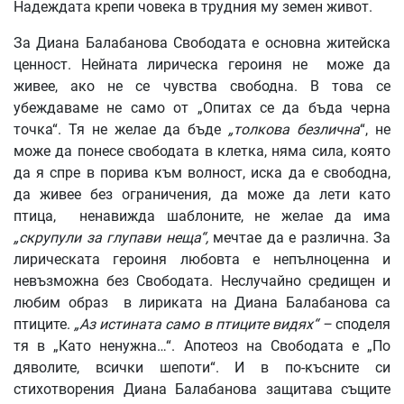
Надеждата крепи човека в трудния му земен живот.
За Диана Балабанова Свободата е основна житейска
ценност. Нейната лирическа героиня не може да
живее, ако не се чувства свободна. В това се
убеждаваме не само от „Опитах се да бъда черна
точка“. Тя не желае да бъде
„толкова безлична
“, не
може да понесе свободата в клетка, няма сила, която
да я спре в порива към волност, иска да е свободна,
да живее без ограничения, да може да лети като
птица, ненавижда шаблоните, не желае да има
„скрупули за глупави неща“,
мечтае да е различна. За
лирическата героиня любовта е непълноценна и
невъзможна без Свободата. Неслучайно средищен и
любим образ в лириката на Диана Балабанова са
птиците.
„Аз истината само в птиците видях“ –
споделя
тя в „Като ненужна…“. Апотеоз на Свободата е „По
дяволите, всички шепоти“. И в по-късните си
стихотворения Диана Балабанова защитава същите