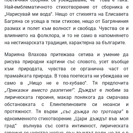
Най-емблематичното стихотворение от сборника е
„Нарисувай ми вода“. Нещо от стихията на Елисавета
Багряна се усеща в тези стихове, нещо от Багряниния
размах и полет към волност и свобода. Чувства се и
влиянието на фолклора, и то не само в напомнянето
на нестинарската традиция, характерна за българите.
Марияна Влахова притежава сетива и умение да
рисува природни картини със словото, усет въобще
към природата, чувства се органична част от
прамайката природа. В това поетесата ни убеждава не
само в „Нищо не е по-хубаво“. Тя предпочита
„Приказки вместо разпятия!“.
Дъждът е любим за
лирическата героиня, макар понякога да смрачава
обстановката с Елинпелиновите си нюанси и
протяжност. Тя върви
„със дъжда по тротоара“
в
едноименното стихотворение. „Цари дъждът във моя
град“ вълнува със соята интимност, лирическата
героиня се чувства уютно, вън дъждът вали, но тя е в