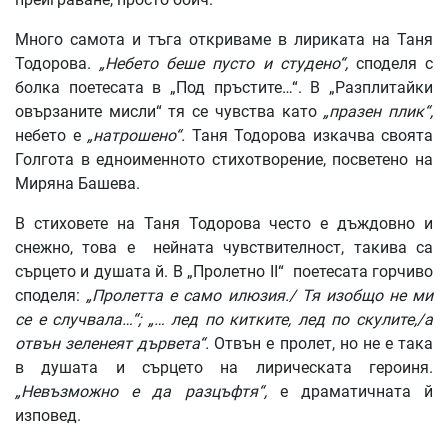
Много самота и тъга откриваме в лириката на Таня
Тодорова.
„Небето беше пусто и студено“,
споделя с
болка поетесата в „Под пръстите…“. В „Разплитайки
овързаните мисли“ тя се чувства като
„празен плик“,
небето е
„натрошено“.
Таня Тодорова изкачва своята
Голгота в едноименното стихотворение, посветено на
Миряна Башева.
В стиховете на Таня Тодорова често е дъждовно и
снежно, това е нейната чувствителност, такива са
сърцето и душата й. В „Пролетно II“ поетесата горчиво
споделя:
„Пролетта е само илюзия./ Тя изобщо не ми
се е случвала…“; „… лед по китките, лед по скулите,/а
отвън зеленеят дървета“.
Отвън е пролет, но не е така
в душата и сърцето на лирическата героиня.
„Невъзможно е да разцъфтя“,
е драматичната й
изповед.