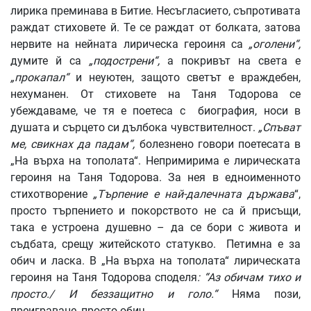
лирика преминава в Битие. Несъгласието, съпротивата
раждат стиховете й. Те се раждат от болката, затова
нервите на нейната лирическа героиня са
„оголени“,
думите й са
„подострени“,
а покривът на света е
„прокапал“
и неуютен, защото светът е враждебен,
нехуманен. От стиховете на Таня Тодорова се
убеждаваме, че тя е поетеса с биография, носи в
душата и сърцето си дълбока чувствителност.
„Спъват
ме, свикнах да падам“,
болезнено говори поетесата в
„На върха на тополата“. Непримирима е лирическата
героиня на Таня Тодорова. За нея в едноименното
стихотворение
„Търпение е най-далечната държава
“,
просто търпението и покорството не са й присъщи,
така е устроена душевно – да се бори с живота и
съдбата, срещу житейското статукво. Петимна е за
обич и ласка. В „На върха на тополата“ лирическата
героиня на Таня Тодорова споделя
: “Аз обичам тихо и
просто./ И беззащитно и голо.“
Няма пози,
преиграване, просто обич.