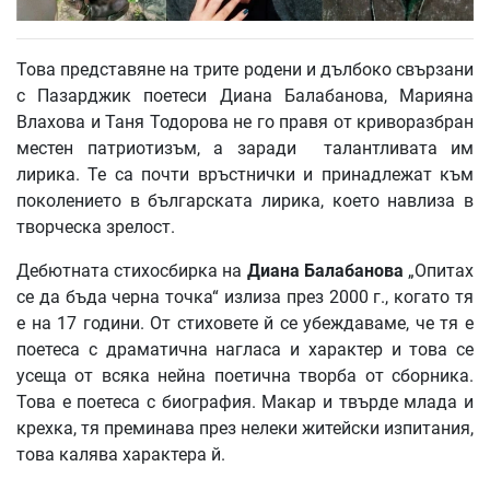
Това представяне на трите родени и дълбоко свързани
с Пазарджик поетеси Диана Балабанова, Марияна
Влахова и Таня Тодорова не го правя от криворазбран
местен патриотизъм, а заради талантливата им
лирика. Те са почти връстнички и принадлежат към
поколението в българската лирика, което навлиза в
творческа зрелост.
Дебютната стихосбирка на
Диана Балабанова
„Опитах
се да бъда черна точка“ излиза през 2000 г., когато тя
е на 17 години. От стиховете й се убеждаваме, че тя е
поетеса с драматична нагласа и характер и това се
усеща от всяка нейна поетична творба от сборника.
Това е поетеса с биография. Макар и твърде млада и
крехка, тя преминава през нелеки житейски изпитания,
това калява характера й.