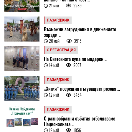
21 май
2289
ПАЗАРДЖИК
Възможни затруднения в движението
заради ...
20 май
3915
С РЕГИСТРАЦИЯ
На Световната купа по модерен ...
14 май
2087
ПАЗАРДЖИК
„Хигия“ посрещна пътуващата розова ...
12 май
3454
ПАЗАРДЖИК
С разнообразни събития отбелязваме
Националната ...
12 май
1856