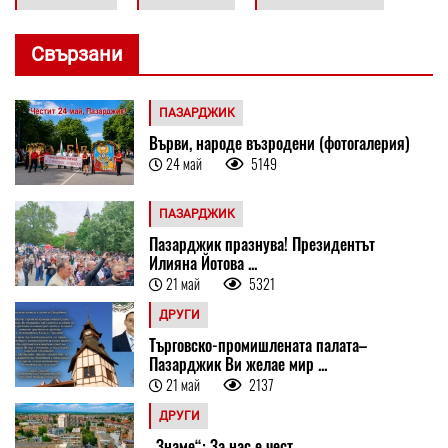
Свързани
ПАЗАРДЖИК
Върви, народе възродени (фотогалерия)
24 май
5149
ПАЗАРДЖИК
Пазарджик празнува! Президентът
Илияна Йотова ...
21 май
5321
ДРУГИ
Търговско-промишлената палата–
Пазарджик Ви желае мир ...
21 май
2137
ДРУГИ
„Знаме“: За нас е чест ...