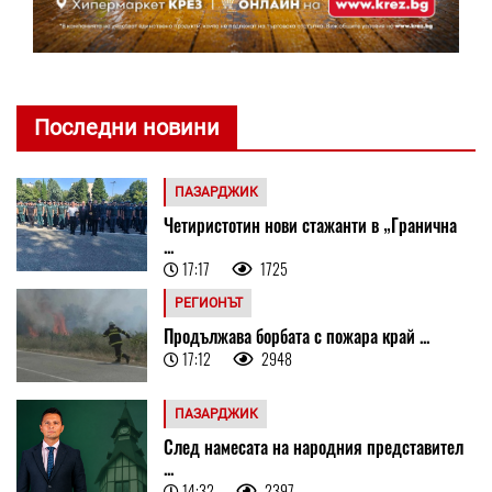
Последни новини
ПАЗАРДЖИК
Четиристотин нови стажанти в „Гранична
...
17:17
1725
РЕГИОНЪТ
Продължава борбата с пожара край ...
17:12
2948
ПАЗАРДЖИК
След намесата на народния представител
...
14:32
2397