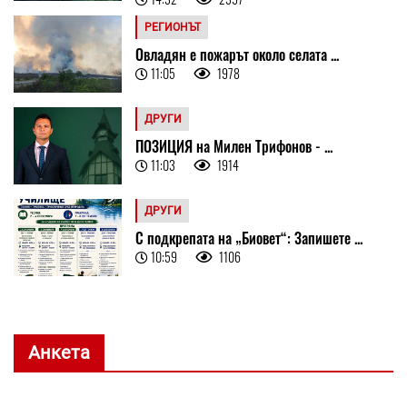
РЕГИОНЪТ
Овладян е пожарът около селата ...
11:05
1978
ДРУГИ
ПОЗИЦИЯ на Милен Трифонов - ...
11:03
1914
ДРУГИ
С подкрепата на „Биовет“: Запишете ...
10:59
1106
Анкета