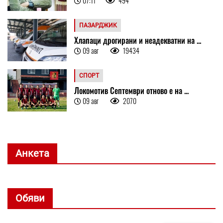
07:11
494
ПАЗАРДЖИК
Хлапаци дрогирани и неадекватни на ...
09 авг
19434
СПОРТ
Локомотив Септември отново е на ...
09 авг
2070
Анкета
Обяви