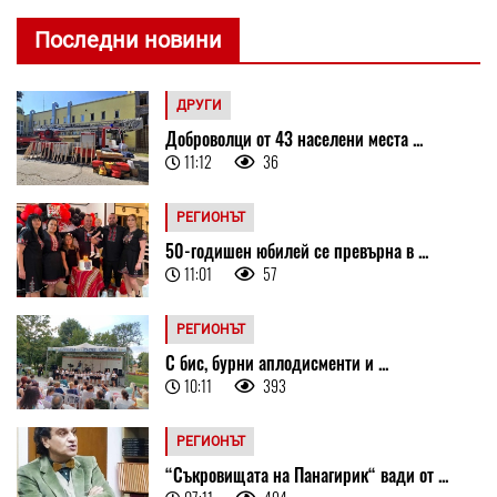
Последни новини
ДРУГИ
Доброволци от 43 населени места ...
11:12
36
РЕГИОНЪТ
50-годишен юбилей се превърна в ...
11:01
57
РЕГИОНЪТ
С бис, бурни аплодисменти и ...
10:11
393
РЕГИОНЪТ
“Съкровищата на Панагирик“ вади от ...