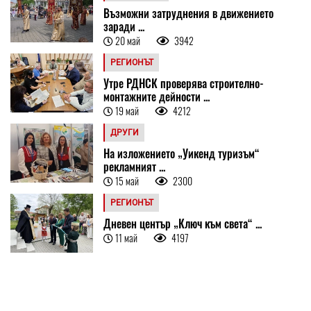
Възможни затруднения в движението
заради ...
20 май
3942
РЕГИОНЪТ
Утре РДНСК проверява строително-
монтажните дейности ...
19 май
4212
ДРУГИ
На изложението „Уикенд туризъм“
рекламният ...
15 май
2300
РЕГИОНЪТ
Дневен център „Ключ към света“ ...
11 май
4197