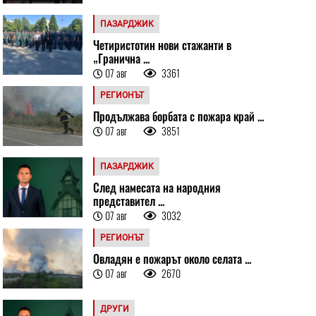
ПАЗАРДЖИК
Четиристотин нови стажанти в
„Гранична ...
07 авг
3361
РЕГИОНЪТ
Продължава борбата с пожара край ...
07 авг
3851
ПАЗАРДЖИК
След намесата на народния
представител ...
07 авг
3032
РЕГИОНЪТ
Овладян е пожарът около селата ...
07 авг
2670
ДРУГИ