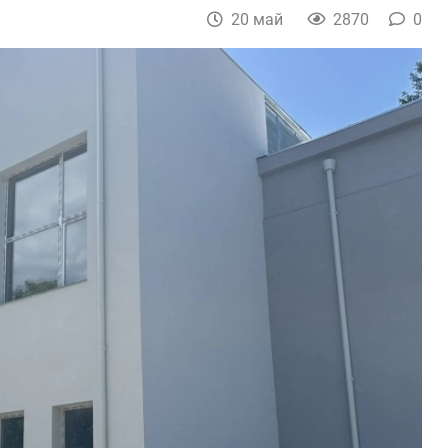
20 май
2870
0