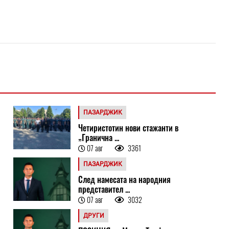
ПАЗАРДЖИК
Четиристотин нови стажанти в
„Гранична ...
07 авг
3361
ПАЗАРДЖИК
След намесата на народния
представител ...
07 авг
3032
ДРУГИ