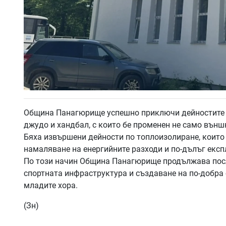
Община Панагюрище успешно приключи дейностите п
джудо и хандбал, с които бе променен не само външ
Бяха извършени дейности по топлоизолиране, които 
намаляване на енергийните разходи и по-дълъг експ
По този начин Община Панагюрище продължава посл
спортната инфраструктура и създаване на по-добра 
младите хора.
(Зн)