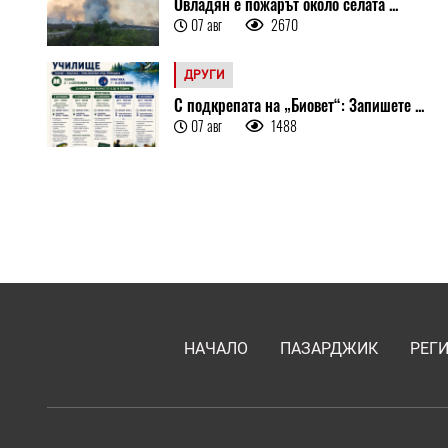
Овладян е пожарът около селата ...
07 авг
2670
ДРУГИ
С подкрепата на „Биовет“: Запишете ...
07 авг
1488
НАЧАЛО
ПАЗАРДЖИК
РЕГ