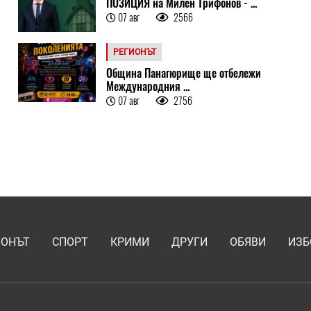
ПОЗИЦИЯ на Милен Трифонов - ...
07 авг
2566
РЕГИОНЪТ
Община Панагюрище ще отбележи
Международния ...
07 авг
2756
ИОНЪТ
СПОРТ
КРИМИ
ДРУГИ
ОБЯВИ
ИЗБ