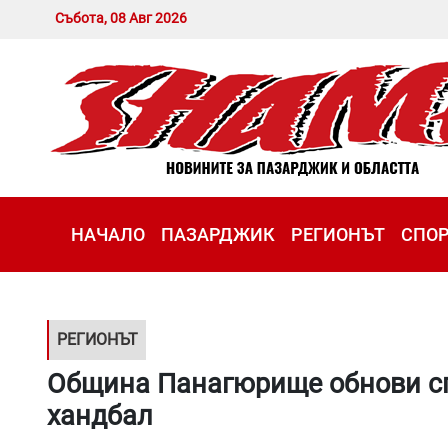
Събота, 08 Авг 2026
НАЧАЛО
ПАЗАРДЖИК
РЕГИОНЪТ
СПО
РЕГИОНЪТ
Община Панагюрище обнови сп
хандбал