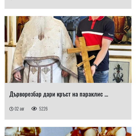
Дърворезбар дари кръст на параклис ...
02 авг
5226