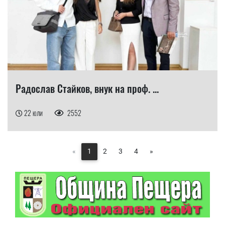
Радослав Стайков, внук на проф. ...
22 юли
2552
«
1
2
3
4
»