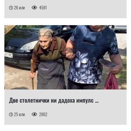
26 юли
4581
Две столетнички ни дадоха импулс ...
25 юли
2862