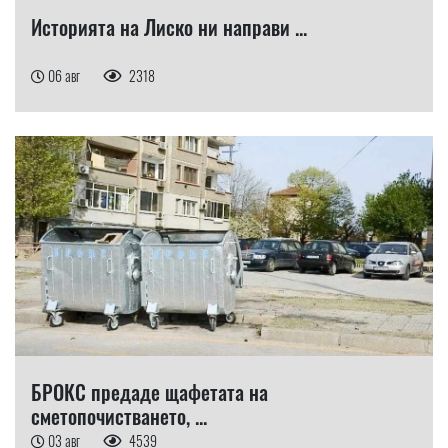
Историята на Лиско ни направи ...
06 авг
2318
БРОКС предаде щафетата на
сметопочистването, ...
03 авг
4539