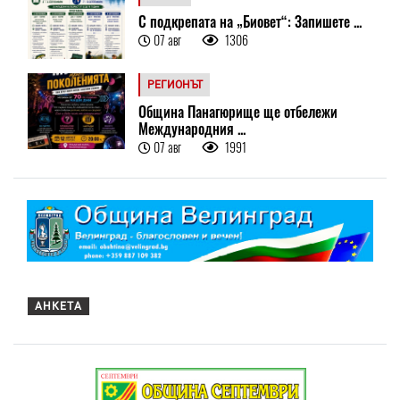
С подкрепата на „Биовет“: Запишете ...
07 авг
1306
РЕГИОНЪТ
Община Панагюрище ще отбележи
Международния ...
07 авг
1991
АНКЕТА