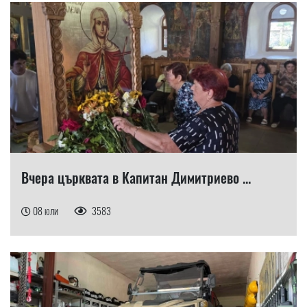
Вчера църквата в Капитан Димитриево ...
08 юли
3583