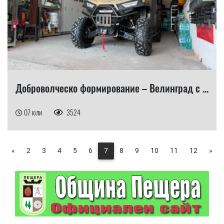
Доброволческо формирование – Велинград с ...
07 юли
3524
«
2
3
4
5
6
7
8
9
10
11
12
»