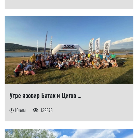
Утре язовир Батак и Цигов ...
10 юли
132878