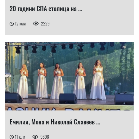
20 години СПА столица на ...
12 юли
2229
Емилия, Мона и Николай Славеев ...
11 юли
9698