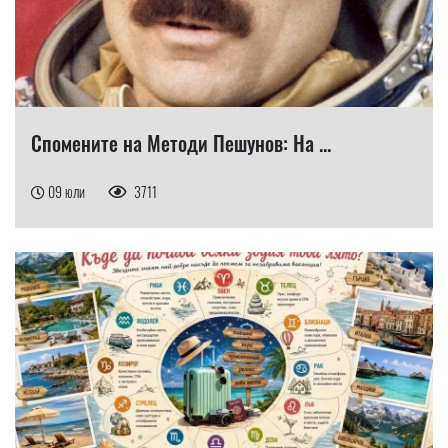
Спомените на Методи Пешунов: На ...
09 юли
3711