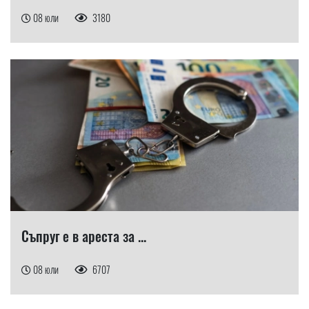
08 юли
3180
Съпруг е в ареста за ...
08 юли
6707