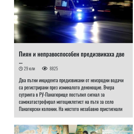
Пиян и неправоспособен предизвикаха две
...
29 юли
8825
Два пътни инцидента предизвикани от неизрядни водачи
са регистрирани през изминалото денонощие. Вчера
сутринта в РУ-Панагюрище постъпил сигнал за
самокатастрофирал мотоциклетист на пътя за село
Панагюрски колонии. На мястото незабавно пристигнали