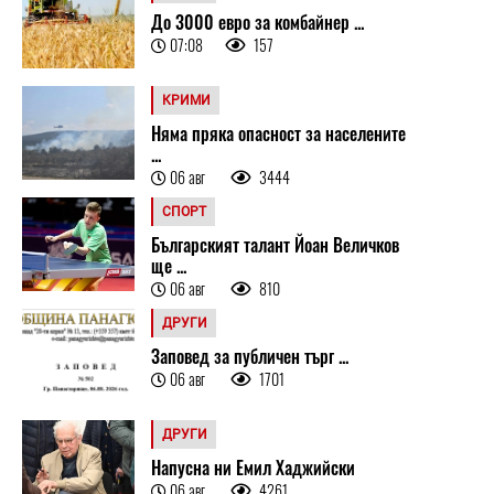
До 3000 евро за комбайнер ...
07:08
157
КРИМИ
Няма пряка опасност за населените
...
06 авг
3444
СПОРТ
Българският талант Йоан Величков
ще ...
06 авг
810
ДРУГИ
Заповед за публичен търг ...
06 авг
1701
ДРУГИ
Напусна ни Емил Хаджийски
06 авг
4261