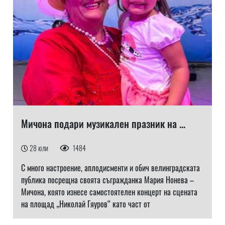
Мичона подари музикален празник на ...
28 юли
1484
С много настроение, аплодисменти и обич велинградската
публика посрещна своята съгражданка Мария Нонева –
Мичона, която изнесе самостоятелен концерт на сцената
на площад „Николай Гяуров“ като част от