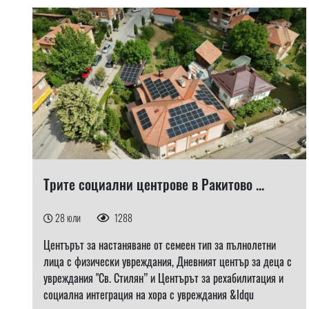
Трите социални центрове в Ракитово ...
28 юли
1288
Центърът за настаняване от семеен тип за пълнолетни
лица с физически увреждания, Дневният център за деца с
увреждания "Св. Стилян” и Центърът за рехабилитация и
социална интеграция на хора с увреждания &ldqu