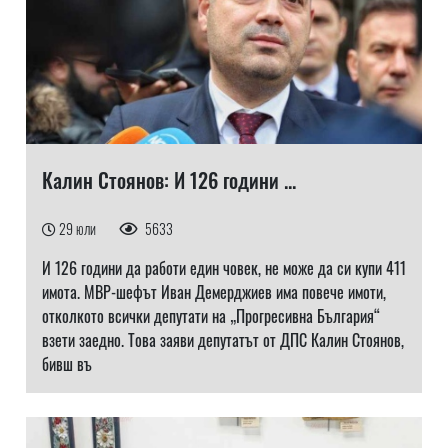
Калин Стоянов: И 126 години ...
29 юли
5633
И 126 години да работи един човек, не може да си купи 411
имота. МВР-шефът Иван Демерджиев има повече имоти,
отколкото всички депутати на „Прогресивна България“
взети заедно. Това заяви депутатът от ДПС Калин Стоянов,
бивш въ