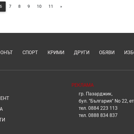
6
7
8
9
10
11
»
ИОНЪТ
СПОРТ
КРИМИ
ДРУГИ
ОБЯВИ
ИЗБ
РЕКЛАМА
гр. Пазарджик,
ЕНТ
бул. "България" No 22, ет
тел.
0884 223 113
А
тел.
0888 834 837
ТИ