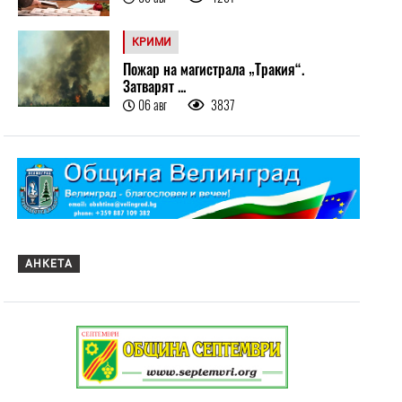
КРИМИ
Пожар на магистрала „Тракия“.
Затварят ...
06 авг
3837
АНКЕТА