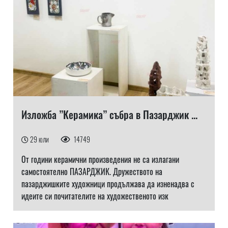
Изложба ”Керамика” събра в Пазарджик ...
29 юли
14749
От години керамични произведения не са излагани
самостоятелно ПАЗАРДЖИК. Дружеството на
пазарджишките художници продължава да изненадва с
идеите си почитателите на художественото изк