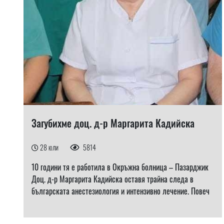
Загубихме доц. д-р Маргарита Кадийска
28 юли
5814
10 години тя е работила в Окръжна болница – Пазарджик
Доц. д-р Маргарита Кадийска оставя трайна следа в
българската анестезиология и интензивно лечение. Повеч