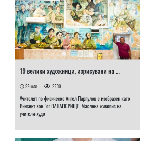
19 велики художници, изрисувани на ...
29 юли
2239
Учителят по физическо Ангел Парпулов е изобразен като
Винсент ван Гог ПАНАГЮРИЩЕ. Маслена живопис на
учителя-худо