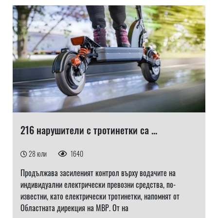
216 нарушители с тротинетки са ...
28 юли
1640
Продължава засиленият контрол върху водачите на
индивидуални електрически превозни средства, по-
известни, като електрически тротинетки, напомнят от
Областната дирекция на МВР. От на