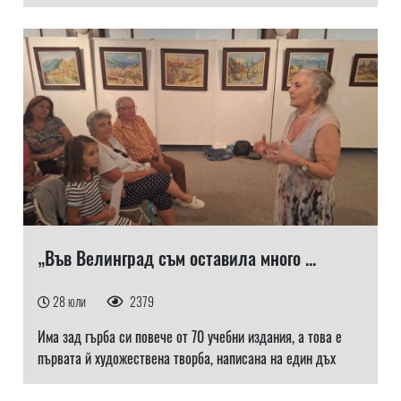
„Във Велинград съм оставила много ...
28 юли
2379
Има зад гърба си повече от 70 учебни издания, а това е
първата й художествена творба, написана на един дъх