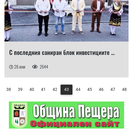
С последния саниран блок инвестициите ...
26 юни
2644
38
39
40
41
42
43
44
45
46
47
48