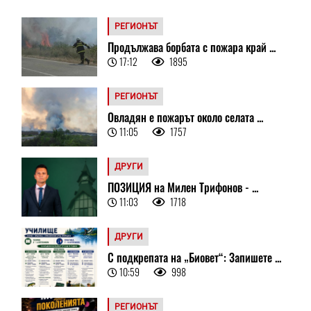
РЕГИОНЪТ
Продължава борбата с пожара край ...
17:12
1895
РЕГИОНЪТ
Овладян е пожарът около селата ...
11:05
1757
ДРУГИ
ПОЗИЦИЯ на Милен Трифонов - ...
11:03
1718
ДРУГИ
С подкрепата на „Биовет“: Запишете ...
10:59
998
РЕГИОНЪТ