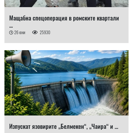
Мащабна спецоперация в ромските квартали
...
26 юни
25930
Изпускат язовирите „Белмекен“, „Чаира“ и ...