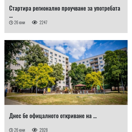
Стартира регионално проучване за употребата
...
26 юни
2247
Днес бе офицалното откриване на ...
26 юни
2928