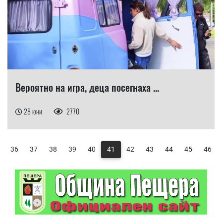
Вероятно на игра, деца посегнаха ...
28 юни
2770
36
37
38
39
40
41
42
43
44
45
46