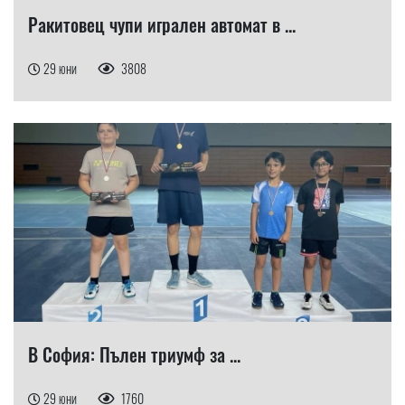
Ракитовец чупи игрален автомат в ...
29 юни
3808
В София: Пълен триумф за ...
29 юни
1760