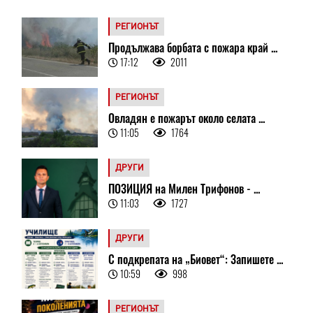
РЕГИОНЪТ
Продължава борбата с пожара край ...
17:12
2011
РЕГИОНЪТ
Овладян е пожарът около селата ...
11:05
1764
ДРУГИ
ПОЗИЦИЯ на Милен Трифонов - ...
11:03
1727
ДРУГИ
С подкрепата на „Биовет“: Запишете ...
10:59
998
РЕГИОНЪТ