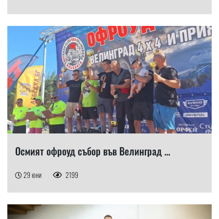
Осмият офроуд събор във Велинград ...
29 юни
2199