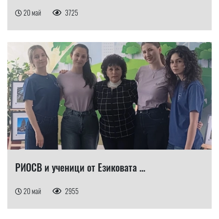
20 май
3725
РИОСВ и ученици от Езиковата ...
20 май
2955