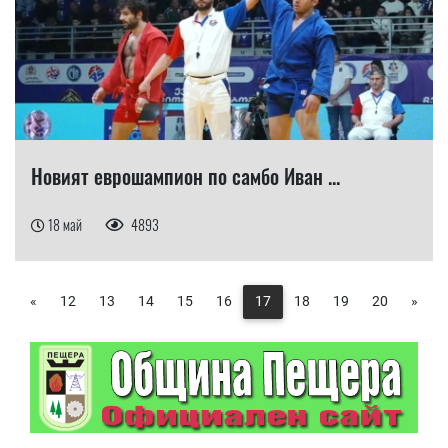
​Новият еврошампион по самбо Иван ...
18 май
4893
«
12
13
14
15
16
17
18
19
20
»