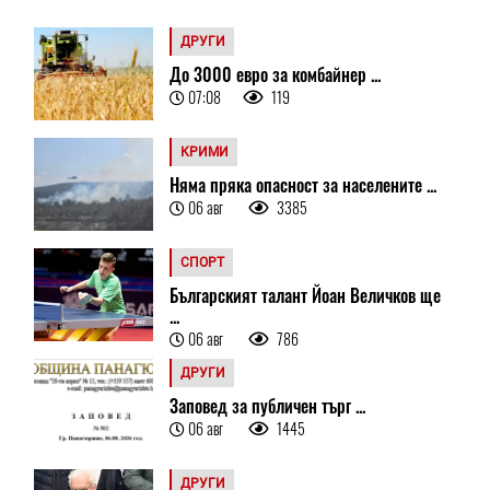
ДРУГИ
До 3000 евро за комбайнер ...
07:08
119
КРИМИ
Няма пряка опасност за населените ...
06 авг
3385
СПОРТ
Българският талант Йоан Величков ще
...
06 авг
786
ДРУГИ
Заповед за публичен търг ...
06 авг
1445
ДРУГИ