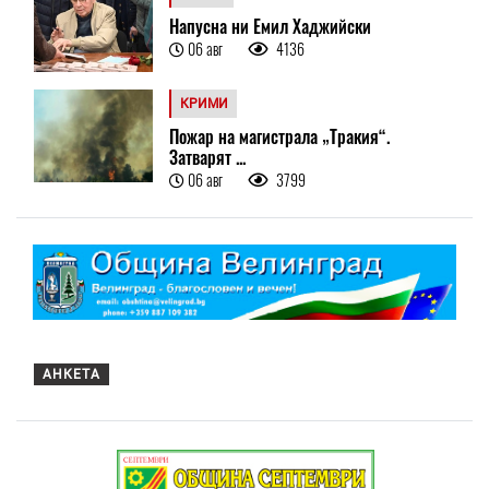
Напусна ни Емил Хаджийски
06 авг
4136
КРИМИ
Пожар на магистрала „Тракия“.
Затварят ...
06 авг
3799
АНКЕТА