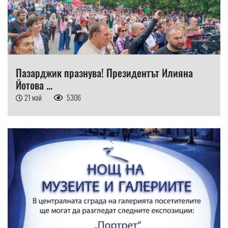
Пазарджик празнува! Президентът Илияна
Йотова ...
21 май
5306