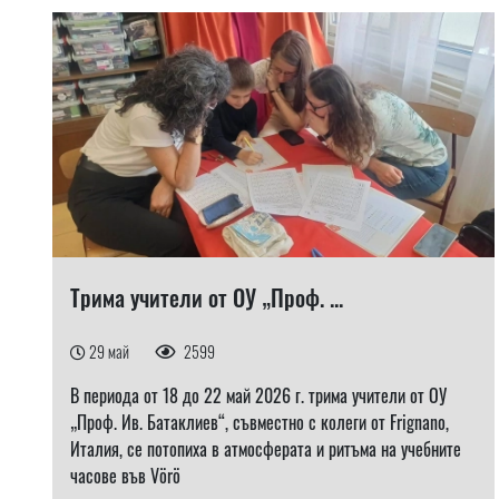
Трима учители от ОУ „Проф. ...
29 май
2599
В периода от 18 до 22 май 2026 г. трима учители от ОУ
„Проф. Ив. Батаклиев“, съвместно с колеги от Frignano,
Италия, се потопиха в атмосферата и ритъма на учебните
часове във Vörö