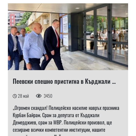
Пеевски спешно пристигна в Кърджали ...
28 май
3450
„Огромен скандал! Полицейско насилие навръх празника
Курбан Байрам. Срам за депутата от Кърджали
Демерджиев, срам за МВР. Полицейски произвол, ще
сезираме всички компетентни институции, нашите