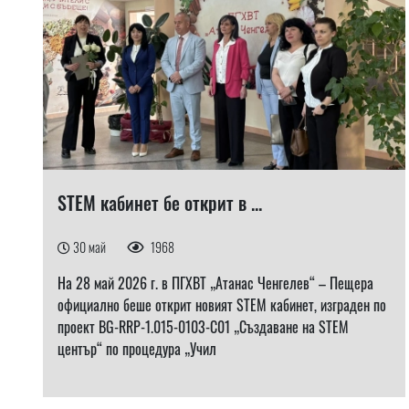
STEM кабинет бе открит в ...
30 май
1968
На 28 май 2026 г. в ПГХВТ „Атанас Ченгелев“ – Пещера
официално беше открит новият STEM кабинет, изграден по
проект BG-RRP-1.015-0103-C01 „Създаване на STEM
център“ по процедура „Учил