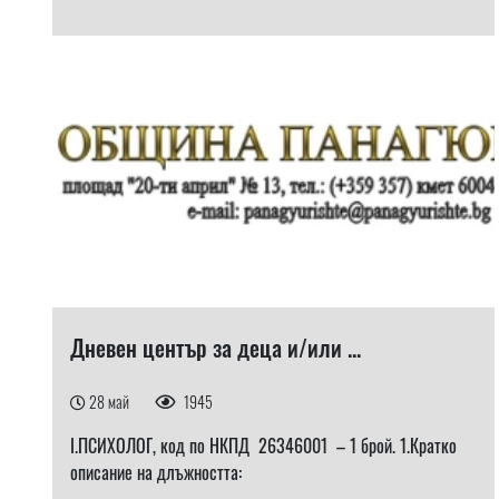
Дневен център за деца и/или ...
28 май
1945
I.ПСИХОЛОГ, код по НКПД 26346001 – 1 брой. 1.Кратко
описание на длъжността: