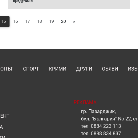
предучили
15
16
17
18
19
20
»
ИОНЪТ
СПОРТ
КРИМИ
ДРУГИ
ОБЯВИ
ИЗБ
РЕКЛАМА
гр. Пазарджик,
ЕНТ
бул. "България" No 22, ет
тел.
0884 223 113
А
тел.
0888 834 837