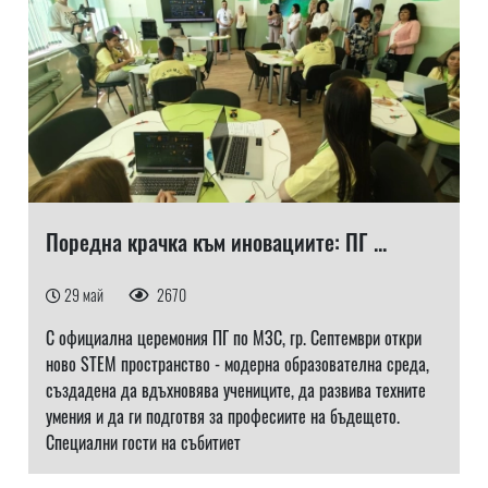
Поредна крачка към иновациите: ПГ ...
29 май
2670
С официална церемония ПГ по МЗС, гр. Септември откри
ново STEM пространство - модерна образователна среда,
създадена да вдъхновява учениците, да развива техните
умения и да ги подготвя за професиите на бъдещето.
Специални гости на събитиет