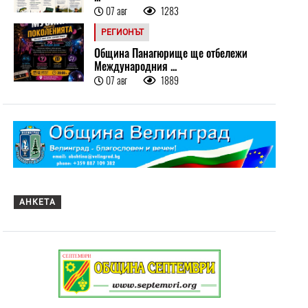
07 авг
1283
РЕГИОНЪТ
Община Панагюрище ще отбележи
Международния ...
07 авг
1889
АНКЕТА