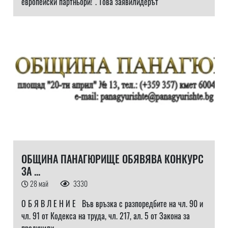
европейски партньори!“. Това заявилидерът
ОБЩИНА ПАНАГЮРИЩЕ ОБЯВЯВА КОНКУРС
ЗА ...
28 май
3330
О Б Я В Л Е Н И Е Във връзка с разпоредбите на чл. 90 и
чл. 91 от Кодекса на труда, чл. 217, ал. 5 от Закона за