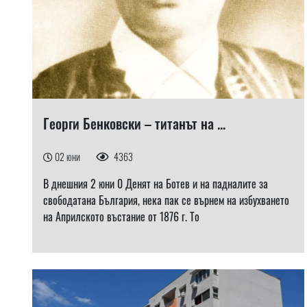
Георги Бенковски – титанът на ...
02 юни
4363
В днешния 2 юни 0 Денят на Ботев и на падналите за
свободатана България, нека пак се върнем на избухването
на Априлското въстание от 1876 г. То