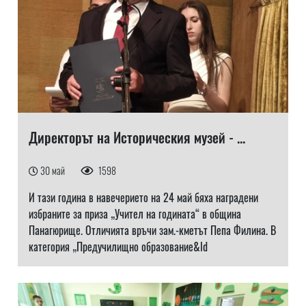
Директорът на Историческия музей - ...
30 май
1598
И тази година в навечерието на 24 май бяха наградени
избраните за приза „Учител на годината“ в община
Панагюрище. Отличията връчи зам.-кметът Пепа Филина. В
категория „Предучилищно образование&ld