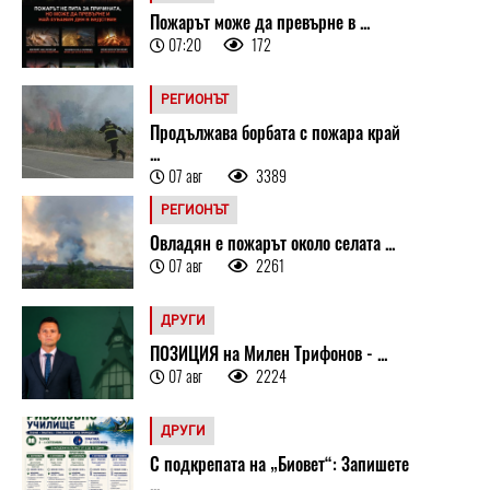
Пожарът може да превърне в ...
07:20
172
РЕГИОНЪТ
Продължава борбата с пожара край
...
07 авг
3389
РЕГИОНЪТ
Овладян е пожарът около селата ...
07 авг
2261
ДРУГИ
ПОЗИЦИЯ на Милен Трифонов - ...
07 авг
2224
ДРУГИ
С подкрепата на „Биовет“: Запишете
...