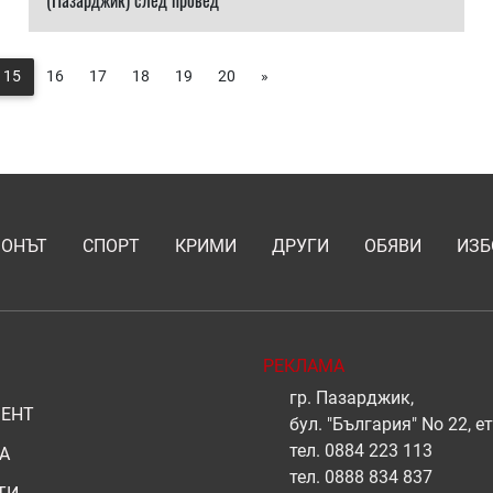
(Пазарджик) след провед
15
16
17
18
19
20
»
ИОНЪТ
СПОРТ
КРИМИ
ДРУГИ
ОБЯВИ
ИЗБ
РЕКЛАМА
гр. Пазарджик,
ЕНТ
бул. "България" No 22, ет
тел.
0884 223 113
А
тел.
0888 834 837