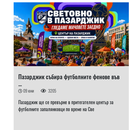
Пазарджик събира футболните фенове във
...
09 юни
3205
Пазарджик ще се превърне в притегателен център за
футболните запалянковци по време на Све