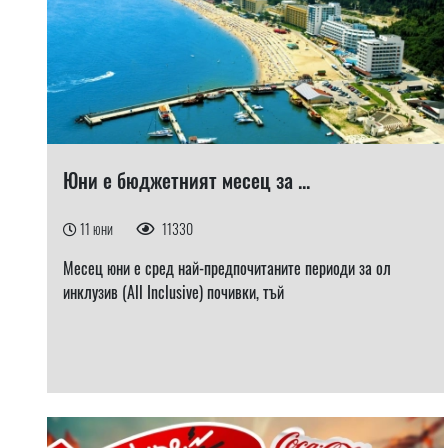
Юни е бюджетният месец за ...
11 юни
11330
Месец юни е сред най-предпочитаните периоди за ол
инклузив (All Inclusive) почивки, тъй