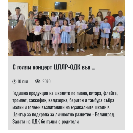
С голям концерт ЦПЛР-ОДК във ...
10 юни
2070
Годишна продукция на школите по пиано, китара, флейта,
тромпет, саксофон, валдхорна, баритон и тамбура събра
малки и големи възпитаници на музикалните школи в
Център за подкрепа за личностно развитие - Велинград.
Залата на ОДК бе пълна с родители