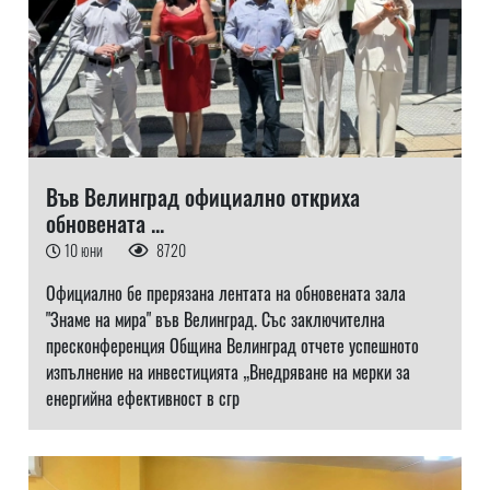
Във Велинград официално откриха
обновената ...
10 юни
8720
Официално бе прерязана лентата на обновената зала
"Знаме на мира" във Велинград. Със заключителна
пресконференция Община Велинград отчете успешното
изпълнение на инвестицията „Внедряване на мерки за
енергийна ефективност в сгр