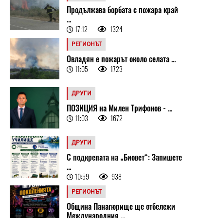
Продължава борбата с пожара край
...
17:12
1324
РЕГИОНЪТ
Овладян е пожарът около селата ...
11:05
1723
ДРУГИ
ПОЗИЦИЯ на Милен Трифонов - ...
11:03
1672
ДРУГИ
С подкрепата на „Биовет“: Запишете
...
10:59
938
РЕГИОНЪТ
Община Панагюрище ще отбележи
Международния ...