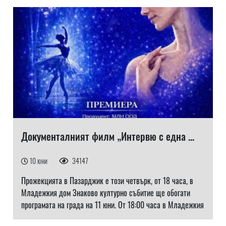
Документалният филм „Интервю с една ...
10 юни
34147
Прожекцията в Пазарджик е този четвърк, от 18 часа, в
Младежкия дом Знаково културно събитие ще обогати
програмата на града на 11 юни. От 18:00 часа в Младежкия