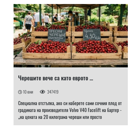
Черешите вече са като еврото ...
10 юни
347419
Специална отстъпка, ако си наберете сами сочния плод от
градината на производителя Volvo V40 Facelift на бартер -
„на цената на 20 килограма череши или просто