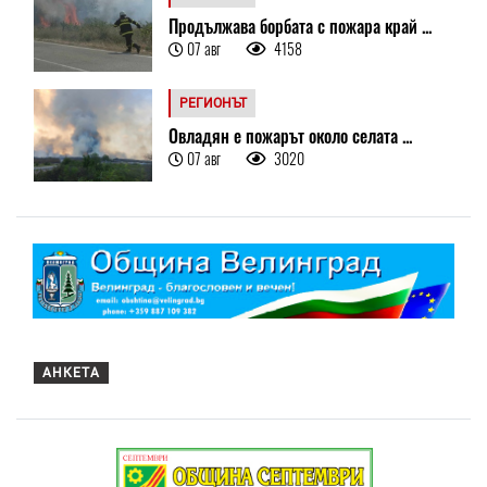
Продължава борбата с пожара край ...
07 авг
4158
РЕГИОНЪТ
Овладян е пожарът около селата ...
07 авг
3020
АНКЕТА