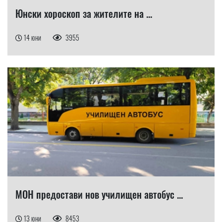
Юнски хороскоп за жителите на ...
14 юни
3955
МОН предостави нов училищен автобус ...
13 юни
8453