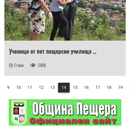
Ученици от пет пещерски училища ...
11 юни
5968
«
9
10
11
12
13
14
15
16
17
18
19