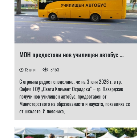
МОН предостави нов училищен автобус ...
13 юни
8453
С огромна радост споделяме, че на 3 юни 2026 г. в гр.
София I ОУ „Свети Климент Охридски“ – гр. Пазарджик
получи нов училищен автобус, предоставен от
Министерството на образованието и науката, похвалиха се
от школото. И поясниха,