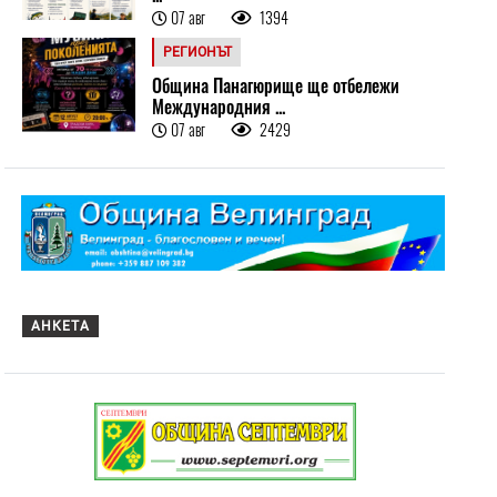
07 авг
1394
РЕГИОНЪТ
Община Панагюрище ще отбележи
Международния ...
07 авг
2429
АНКЕТА