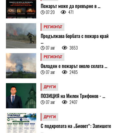
Пожарът може да превърне в ...
07:20
471
РЕГИОНЪТ
Продължава борбата с пожара край
...
07 авг
3653
РЕГИОНЪТ
Овладян е пожарът около селата ...
07 авг
2485
ДРУГИ
ПОЗИЦИЯ на Милен Трифонов - ...
07 авг
2407
ДРУГИ
С подкрепата на „Биовет“: Запишете
...