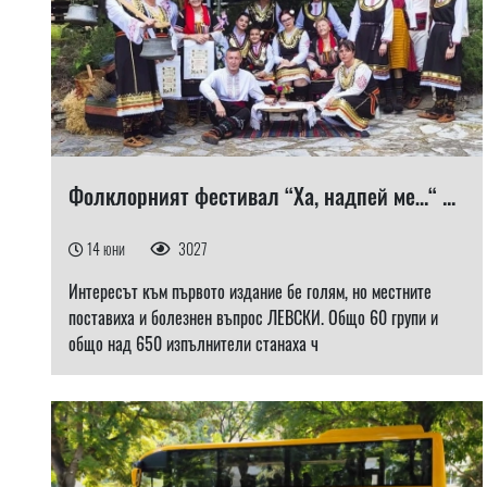
Фолклорният фестивал “Ха, надпей ме…“ ...
14 юни
3027
Интересът към първото издание бе голям, но местните
поставиха и болезнен въпрос ЛЕВСКИ. Общо 60 групи и
общо над 650 изпълнители станаха ч