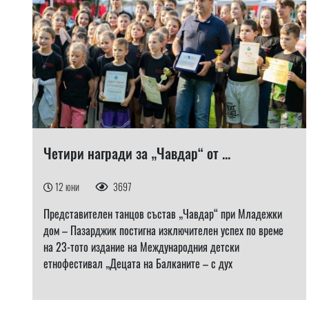
Четири награди за „Чавдар“ от ...
12 юни
3697
Представителeн танцов състав „Чавдар“ при Младежки
дом – Пазарджик постигна изключителен успех по време
на 23-тото издание на Международния детски
етнофестивал „Децата на Балканите – с дух