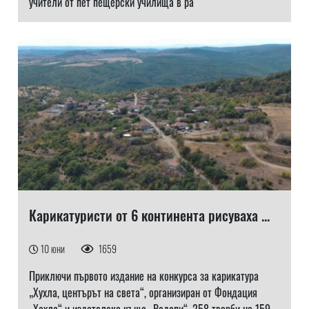
учители от пет пещерски училища в ра
Карикатуристи от 6 континента рисуваха ...
10 юни
1659
Приключи първото издание на конкурса за карикатура
„Хухла, центърът на света“, организиран от Фондация