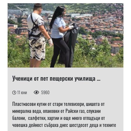
Ученици от пет пещерски училища ...
11 юни
5960
Пластмасови кутии от стари телевизори, шишета от
минерална вода, опаковки от Райски газ, спукани
балони, салфетки, хартии и още много отпадъци от
човешка дейност събраха днес шестдесет деца и техните