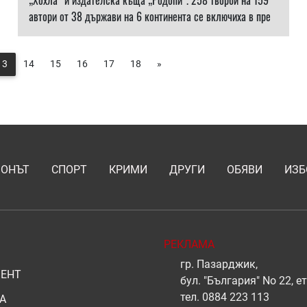
„Хохла“ и издателска къща „Родопи“. 258 творби на 159
автори от 38 държави на 6 континента се включиха в пре
13
14
15
16
17
18
»
ИОНЪТ
СПОРТ
КРИМИ
ДРУГИ
ОБЯВИ
ИЗБ
РЕКЛАМА
гр. Пазарджик,
ЕНТ
бул. "България" No 22, ет
тел.
0884 223 113
А