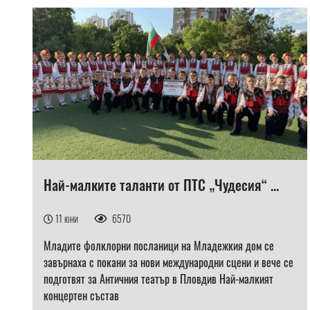
Най-малките таланти от ПТС „Чудесия“ ...
11 юни
6570
Младите фолклорни посланици на Младежкия дом се
завърнаха с покани за нови международни сцени и вече се
подготвят за Античния театър в Пловдив Най-малкият
концертен състав