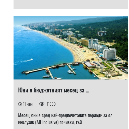
Юни е бюджетният месец за ...
11 юни
11330
Месец юни е сред най-предпочитаните периоди за ол
инклузив (All Inclusive) почивки, тъй