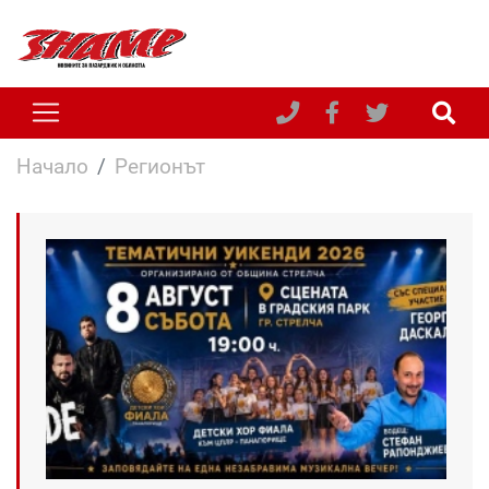
Начало
Регионът