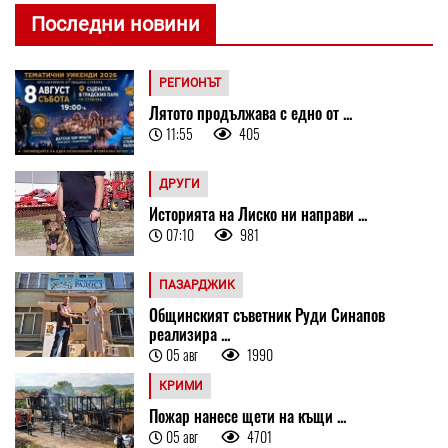
Последни новини
РЕГИОНЪТ
Лятото продължава с едно от ...
11:55
405
ДРУГИ
Историята на Лиско ни направи ...
07:10
981
ПАЗАРДЖИК
Общинският съветник Руди Синапов
реализира ...
05 авг
1990
КРИМИ
Пожар нанесе щети на къщи ...
05 авг
4701