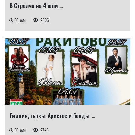
В Стрелча на 4 юли ...
03 юли
2806
Емилия, гъркът Аристос и бендът ...
03 юли
2746