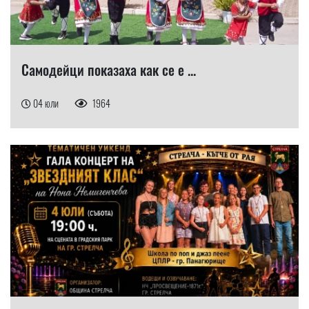
Самодейци показаха как се е ...
04 юли
1964