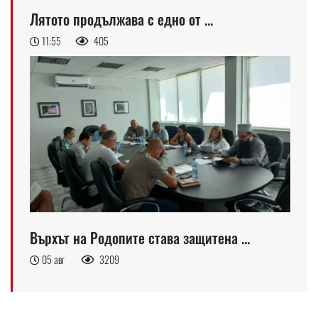
Лятото продължава с едно от ...
11:55
405
Върхът на Родопите става защитена ...
05 авг
3209