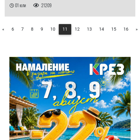
01 юли
21209
«
6
7
8
9
10
11
12
13
14
15
16
»