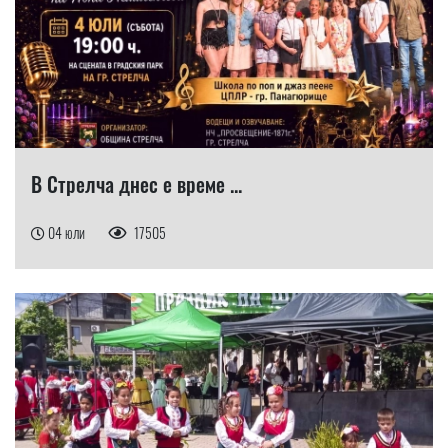
В Стрелча днес е време ...
04 юли
17505