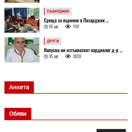
ПАЗАРДЖИК
Среща за кърмене в Пазарджик ...
05 авг
1191
ДРУГИ
Напусна ни изтъкнатият кардиолог д-р ...
05 авг
3828
Анкета
Обяви