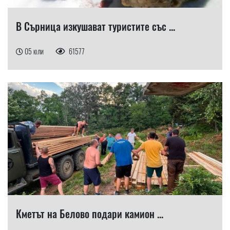
В Сърница изкушават туристите със ...
05 юли
61577
Кметът на Белово подари камион ...