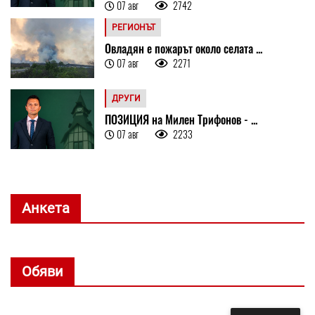
07 авг
2742
РЕГИОНЪТ
Овладян е пожарът около селата ...
07 авг
2271
ДРУГИ
ПОЗИЦИЯ на Милен Трифонов - ...
07 авг
2233
Анкета
Обяви