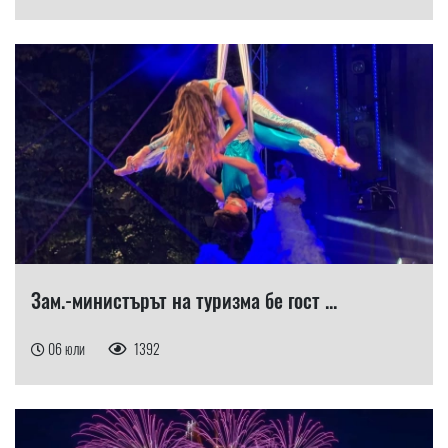
Зам.-министърът на туризма бе гост ...
06 юли
1392