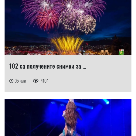
102 са получените снимки за ...
05 юли
4104