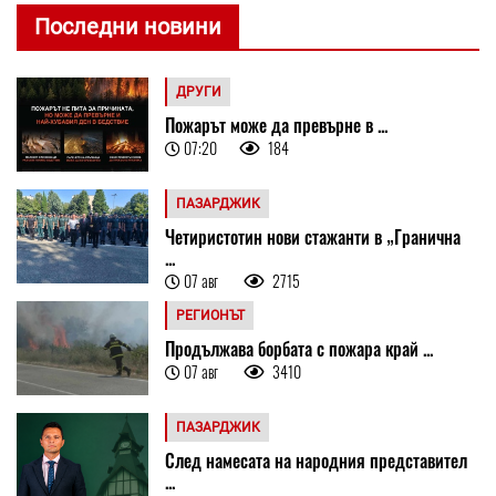
Последни новини
ДРУГИ
Пожарът може да превърне в ...
07:20
184
ПАЗАРДЖИК
Четиристотин нови стажанти в „Гранична
...
07 авг
2715
РЕГИОНЪТ
Продължава борбата с пожара край ...
07 авг
3410
ПАЗАРДЖИК
След намесата на народния представител
...