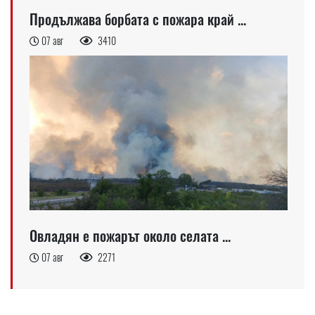
Продължава борбата с пожара край ...
07 авг
3410
Овладян е пожарът около селата ...
07 авг
2271