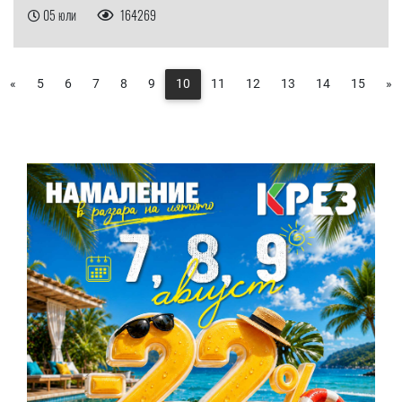
05 юли
164269
«
5
6
7
8
9
10
11
12
13
14
15
»