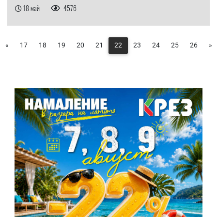
18 май
4576
«
17
18
19
20
21
22
23
24
25
26
»