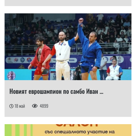
​Новият еврошампион по самбо Иван ...
18 май
4899