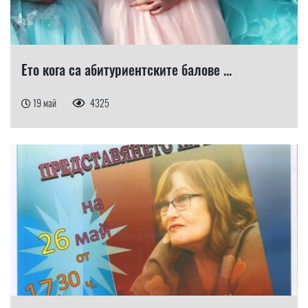
Ето кога са абитуриентските балове ...
19 май
4325