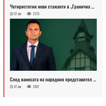
Четиристотин нови стажанти в „Гранична ...
07 авг
2370
След намесата на народния представител ...
07 авг
2667