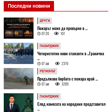
Последни новини
ДРУГИ
Пожарът може да превърне в ...
07:20
107
ПАЗАРДЖИК
Четиристотин нови стажанти в „Гранична
...
07 авг
2370
РЕГИОНЪТ
Продължава борбата с пожара край ...
07 авг
3289
ПАЗАРДЖИК
След намесата на народния представител
...