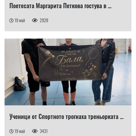
Поетесата Маргарита Петкова гостува в ...
19 май
2928
Ученици от Спортното трогнаха треньорката ...
19 май
3431