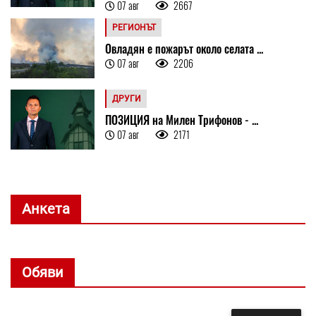
07 авг
2667
РЕГИОНЪТ
Овладян е пожарът около селата ...
07 авг
2206
ДРУГИ
ПОЗИЦИЯ на Милен Трифонов - ...
07 авг
2171
Анкета
Обяви