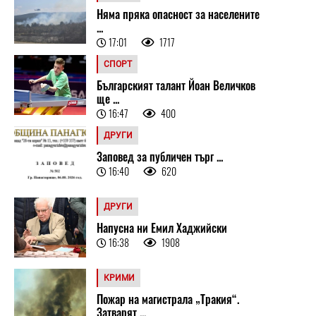
Няма пряка опасност за населените
...
17:01
1717
СПОРТ
Българският талант Йоан Величков
ще ...
16:47
400
ДРУГИ
Заповед за публичен търг ...
16:40
620
ДРУГИ
Напусна ни Емил Хаджийски
16:38
1908
КРИМИ
Пожар на магистрала „Тракия“.
Затварят ...