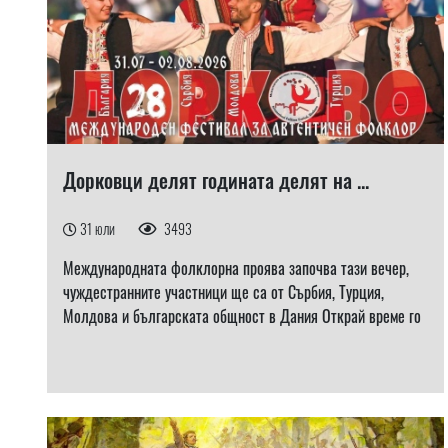
Дорковци делят годината делят на ...
31 юли
3493
Международната фолклорна проява започва тази вечер,
чуждестранните участници ще са от Сърбия, Турция,
Молдова и българската общност в Дания Открай време го