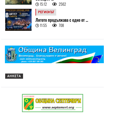
15:12
2562
РЕГИОНЪТ
Лятото продължава с едно от ...
11:55
708
АНКЕТА