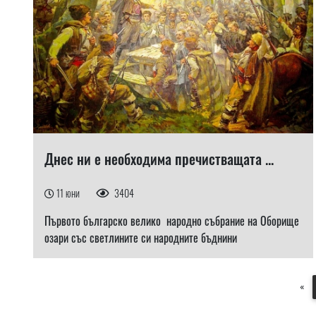
Днес ни е необходима пречистващата ...
11 юни
3404
Първото българско велико народно събрание на Оборище
озари със светлините си народните бъднини
«