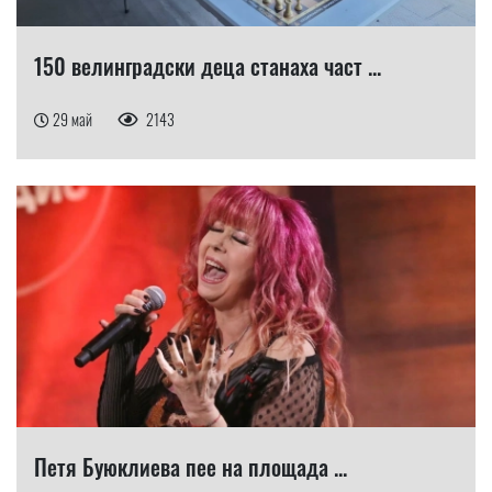
150 велинградски деца станаха част ...
29 май
2143
Петя Буюклиева пее на площада ...