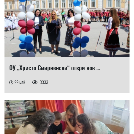
ОУ „Христо Смирненски“ откри нов ...
29 май
3333