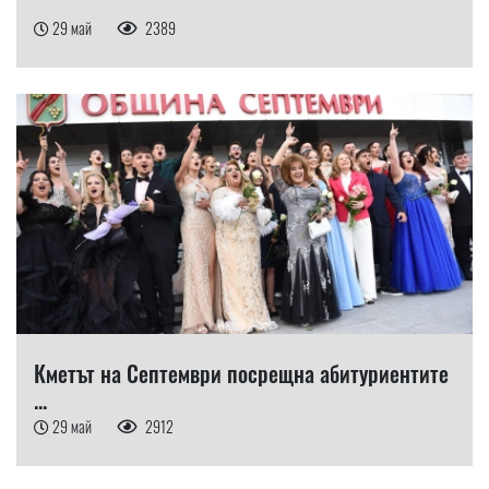
29 май
2389
Кметът на Септември посрещна абитуриентите
...
29 май
2912