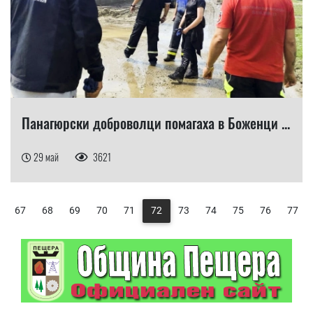
Панагюрски доброволци помагаха в Боженци ...
29 май
3621
67
68
69
70
71
72
73
74
75
76
77