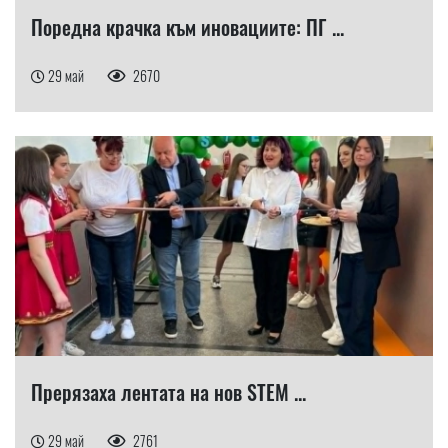
Поредна крачка към иновациите: ПГ ...
29 май
2670
Прерязаха лентата на нов STEM ...
29 май
2761