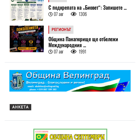
С подкрепата на „Биовет“: Запишете ...
07 авг
1306
РЕГИОНЪТ
Община Панагюрище ще отбележи
Международния ...
07 авг
1991
АНКЕТА