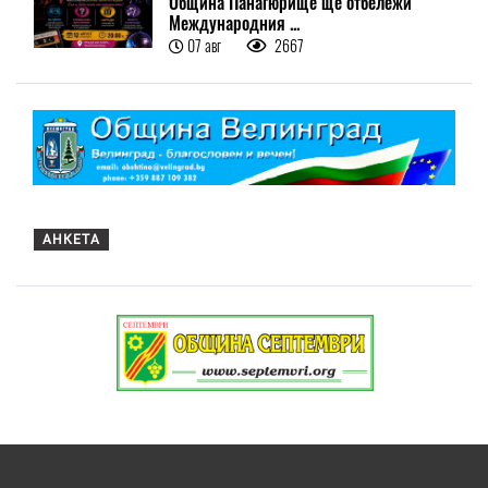
Община Панагюрище ще отбележи
Международния ...
07 авг
2667
АНКЕТА