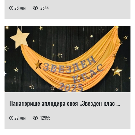
26 юни
2644
Панагюрище аплодира своя „Звезден клас ...
22 юни
12955