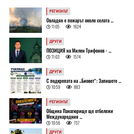
РЕГИОНЪТ
Овладян е пожарът около селата ...
11:05
1624
ДРУГИ
ПОЗИЦИЯ на Милен Трифонов - ...
11:03
1574
ДРУГИ
С подкрепата на „Биовет“: Запишете ...
10:59
883
РЕГИОНЪТ
Община Панагюрище ще отбележи
Международния ...
10:56
757
ДРУГИ