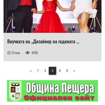
Внучката на „Дизайнер на годината ...
20 юни
4096
«
1
2
3
4
5
»