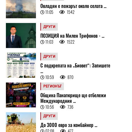
Овладян е пожарът около селата ...
11:05
1542
ДРУГИ
ПОЗИЦИЯ на Милен Трифонов - ...
11:03
1522
ДРУГИ
С подкрепата на „Биовет“: Запишете
...
10:59
870
РЕГИОНЪТ
Община Панагюрище ще отбележи
Международния ...
10:56
736
ДРУГИ
До 3000 евро за комбайнер ...
07:08
477