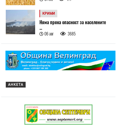
КРИМИ
Няма пряка опасност за населените
...
06 авг
3685
АНКЕТА