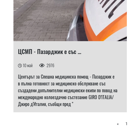
ЦСМП - Пазарджик е със ...
10 май
2976
Центърът за Спешна медицинска помощ - Пазарджик е
в пълна готовност за медицинско обслужване със
създадени допълнителни медицински екипи по повод на
международно колоездачно състезание GIRO D’ITALIA/
Джиро д'Италия, съобщи пред "
«
1