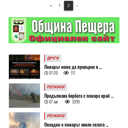
«
1
2
»
ДРУГИ
Пожарът може да превърне в ...
07:20
111
РЕГИОНЪТ
Продължава борбата с пожара край ...
07 авг
3295
РЕГИОНЪТ
Овладян е пожарът около селата ...