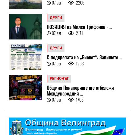
07 авг
2206
ДРУГИ
ПОЗИЦИЯ на Милен Трифонов - ...
07 авг
2171
ДРУГИ
С подкрепата на „Биовет“: Запишете ...
07 авг
1263
РЕГИОНЪТ
Община Панагюрище ще отбележи
Международния ...
07 авг
1706