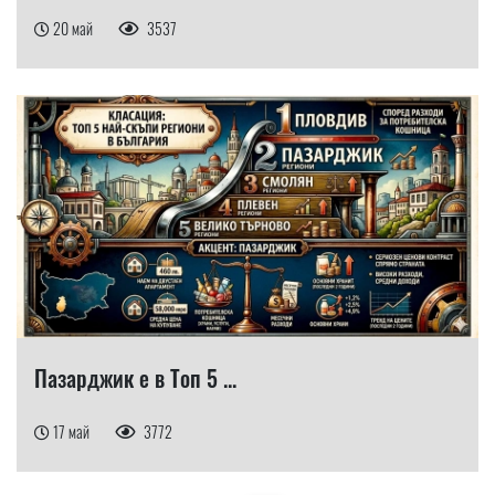
20 май
3537
Пазарджик е в Топ 5 ...
17 май
3772