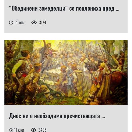
“Обединени земеделци“ се поклониха пред ...
14 юни
3174
Днес ни е необходима пречистващата ...
11 юни
3435