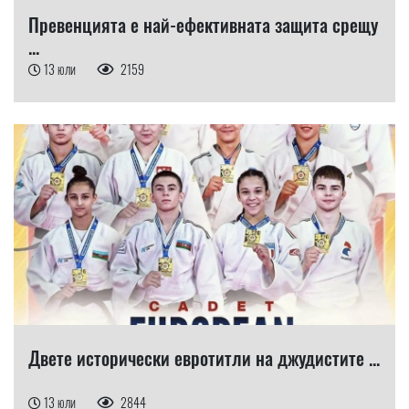
Превенцията е най-ефективната защита срещу
...
13 юли
2159
Двете исторически евротитли на джудистите ...
13 юли
2844