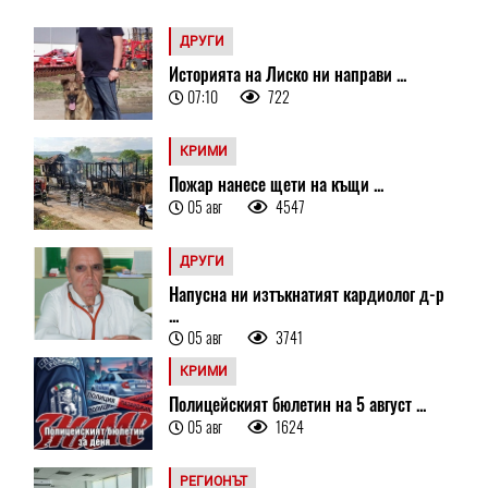
ДРУГИ
Историята на Лиско ни направи ...
07:10
722
КРИМИ
Пожар нанесе щети на къщи ...
05 авг
4547
ДРУГИ
Напусна ни изтъкнатият кардиолог д-р
...
05 авг
3741
КРИМИ
Полицейският бюлетин на 5 август ...
05 авг
1624
РЕГИОНЪТ