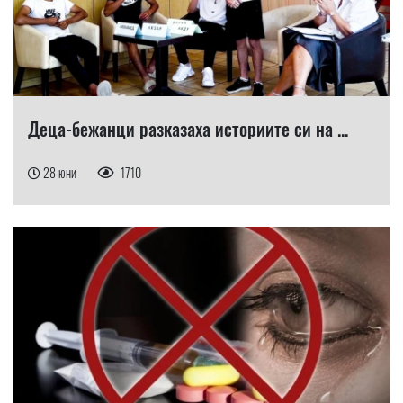
Деца-бежанци разказаха историите си на ...
28 юни
1710