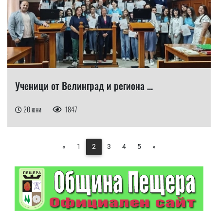
Ученици от Велинград и региона ...
20 юни
1847
«
1
2
3
4
5
»