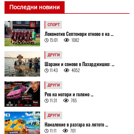
Последни новини
СПОРТ
Локомотив Септември отново е на ...
15:01
1082
ДРУГИ
Шарани и сомове в Пазарджишко: ...
11:43
4052
ДРУГИ
Рев на мотори и голямо ...
11:31
765
ДРУГИ
Намаление в разгара на лятото ...
11:11
701