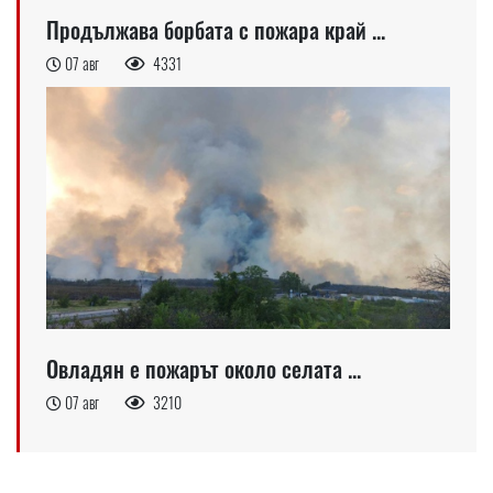
Продължава борбата с пожара край ...
07 авг
4331
Овладян е пожарът около селата ...
07 авг
3210