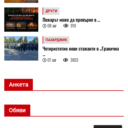
ДРУГИ
Пожарът може да превърне в ...
08 авг
910
ПАЗАРДЖИК
Четиристотин нови стажанти в „Гранична
...
07 авг
3803
Анкета
Обяви