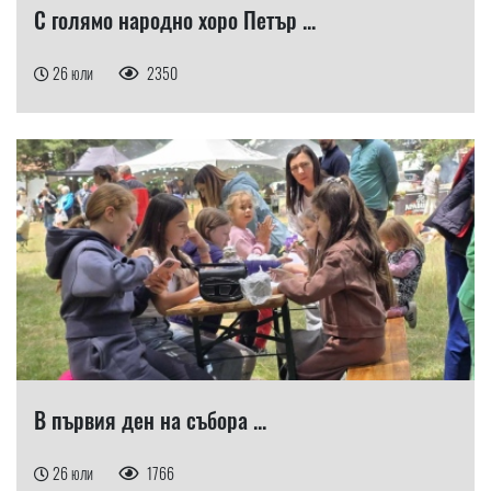
С голямо народно хоро Петър ...
26 юли
2350
В първия ден на събора ...
26 юли
1766