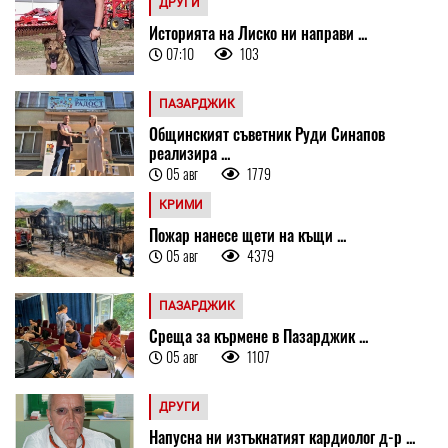
ДРУГИ
Историята на Лиско ни направи ...
07:10
103
ПАЗАРДЖИК
Общинският съветник Руди Синапов
реализира ...
05 авг
1779
КРИМИ
Пожар нанесе щети на къщи ...
05 авг
4379
ПАЗАРДЖИК
Среща за кърмене в Пазарджик ...
05 авг
1107
ДРУГИ
Напусна ни изтъкнатият кардиолог д-р ...