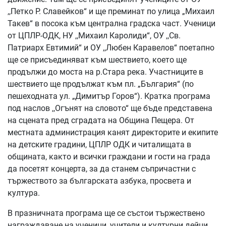
,,Петко Р. Славейков“ и ще преминат по улица „Михаил
Такев“ в посока към централна градска част. Ученици
от ЦПЛР-ОДК, НУ ,,Михаил Каролиди“, ОУ ,,Св.
Патриарх Евтимий“ и ОУ ,,Любен Каравелов“ поетапно
ще се присъединяват към шествието, което ще
продължи до моста на р.Стара река. Участниците в
шествието ще продължат към пл. „България“ (по
пешеходната ул. „Димитър Горов“). Кратка програма
под наслов ,,Огънят на словото“ ще бъде представена
на сцената пред сградата на Община Пещера. От
местната администрация канят директорите и екипите
на детските градини, ЦПЛР ОДК и читалищата в
общината, както и всички граждани и гости на града
да посетят концерта, за да станем съпричастни с
тържеството за българската азбука, просвета и
култура.
В празничната програма ще се състои тържествено
награждаване на ученици, учители и културни дейци,