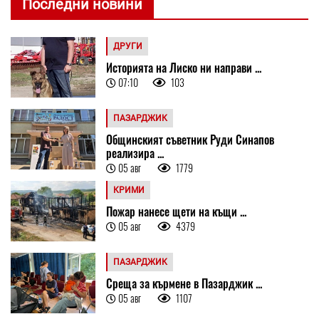
Последни новини
ДРУГИ
Историята на Лиско ни направи ...
07:10
103
ПАЗАРДЖИК
Общинският съветник Руди Синапов
реализира ...
05 авг
1779
КРИМИ
Пожар нанесе щети на къщи ...
05 авг
4379
ПАЗАРДЖИК
Среща за кърмене в Пазарджик ...
05 авг
1107