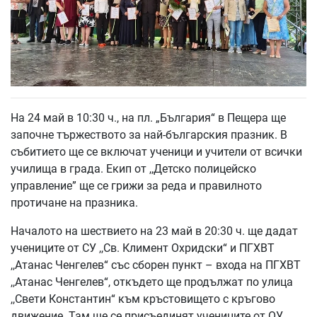
На 24 май в 10:30 ч., на пл. „България“ в Пещера ще
започне тържеството за най-българския празник. В
събитието ще се включат ученици и учители от всички
училища в града. Екип от ,,Детско полицейско
управление” ще се грижи за реда и правилното
протичане на празника.
Началото на шествието на 23 май в 20:30 ч. ще дадат
учениците от СУ ,,Св. Климент Охридски“ и ПГХВТ
,,Атанас Ченгелев“ със сборен пункт – входа на ПГХВТ
,,Атанас Ченгелев“, откъдето ще продължат по улица
,,Свети Константин“ към кръстовището с кръгово
движение. Там ще се присъединят учениците от ОУ