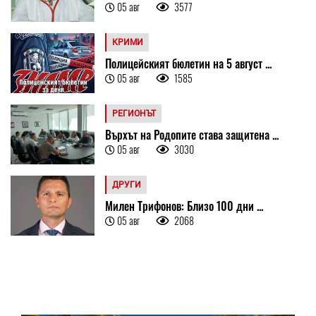
05 авг
3577
КРИМИ
Полицейският бюлетин на 5 август ...
05 авг
1585
РЕГИОНЪТ
Върхът на Родопите става защитена ...
05 авг
3030
ДРУГИ
Милен Трифонов: Близо 100 дни ...
05 авг
2068