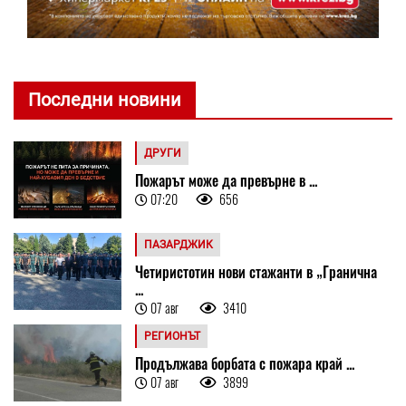
Последни новини
ДРУГИ
Пожарът може да превърне в ...
07:20
656
ПАЗАРДЖИК
Четиристотин нови стажанти в „Гранична
...
07 авг
3410
РЕГИОНЪТ
Продължава борбата с пожара край ...
07 авг
3899