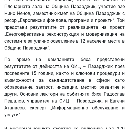
Пленарната зала на Община Пазарджик, участие взе
Нино Ненов, заместник-кмет на Община Пазарджик с
ресор „Европейски фондове, програми и проекти“. Той
представи резултатите от реализацията на проект
„Енергоефективна реконструкция и модернизация на
системите за улично осветление в 12 населени места в
Община Пазарджик“.
По време на кампанията бяха представени
резултатите от дейността на ОИЦ – Пазарджик през
последните 15 години, както и ключови процедури и
възможности за кандидатстване в сфери като
образование, заетост, иновации, местно развитие и
други. Основни лектори на събитията бяха Радослав
Пешалов, управител на ОИЦ – Пазарджик, и Евгени
Атанасов, експерт „Информационно обслужване и
услуги“.
В информационните събития се включиха над 170