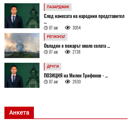
ПАЗАРДЖИК
След намесата на народния представител
...
07 авг
3054
РЕГИОНЪТ
Овладян е пожарът около селата ...
07 авг
2738
ДРУГИ
ПОЗИЦИЯ на Милен Трифонов - ...
07 авг
2630
Анкета