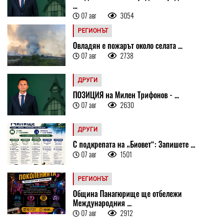
...
07 авг
3054
РЕГИОНЪТ
Овладян е пожарът около селата ...
07 авг
2738
ДРУГИ
ПОЗИЦИЯ на Милен Трифонов - ...
07 авг
2630
ДРУГИ
С подкрепата на „Биовет“: Запишете ...
07 авг
1501
РЕГИОНЪТ
Община Панагюрище ще отбележи
Международния ...
07 авг
2912