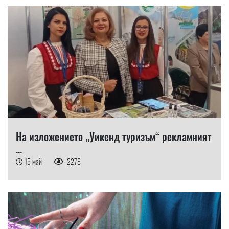
На изложението „Уикенд туризъм“ рекламният
...
15 май
2278