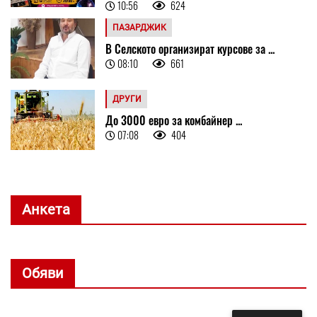
10:56
624
ПАЗАРДЖИК
В Селското организират курсове за ...
08:10
661
ДРУГИ
До 3000 евро за комбайнер ...
07:08
404
Анкета
Обяви