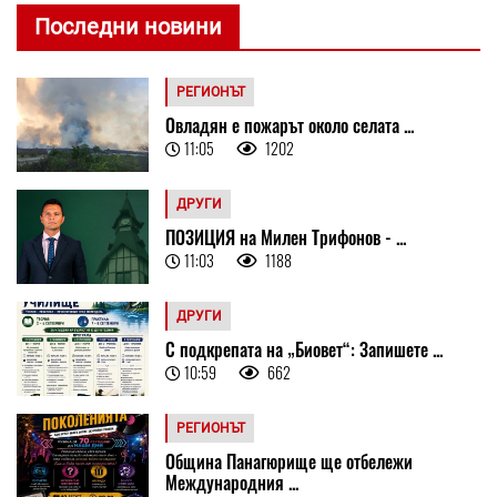
Последни новини
РЕГИОНЪТ
Овладян е пожарът около селата ...
11:05
1202
ДРУГИ
ПОЗИЦИЯ на Милен Трифонов - ...
11:03
1188
ДРУГИ
С подкрепата на „Биовет“: Запишете ...
10:59
662
РЕГИОНЪТ
Община Панагюрище ще отбележи
Международния ...