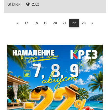
13 май
2092
«
17
18
19
20
21
22
23
»