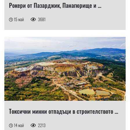
Рокери от Пазарджик, Панагюрище и ...
15 май
3681
Токсични минни отпадъци в строителството ...
14 май
2213