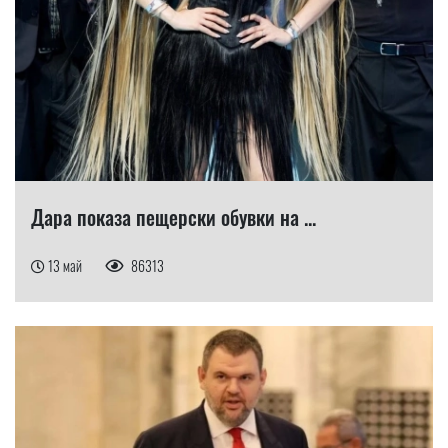
Дара показа пещерски обувки на ...
13 май
86313