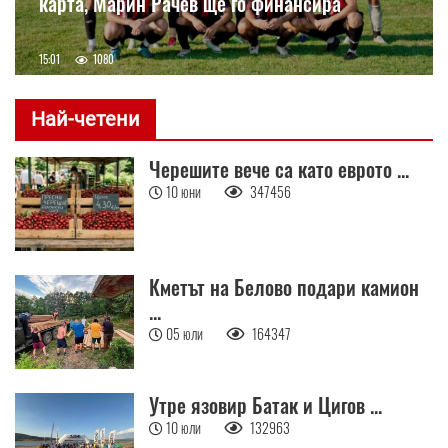
карта, Марин Рачев ще го финансира
15:01
1080
Най-четени
Черешите вече са като еврото ...
10 юни
347456
Кметът на Белово подари камион
...
05 юли
164347
Утре язовир Батак и Цигов ...
10 юли
132963