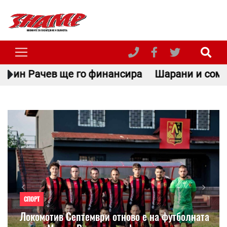
финансира
Шарани и сомове в Пазарджишко: К
Previous
Next
СПОРТ
Локомотив Септември отново е на футболната