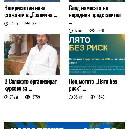
Четиристотин нови
След намесата на
стажанти в „Гранична ...
народния представител
...
07 авг
3800
07 авг
3501
В Селското организират
Под мотото „Лято без
курсове за ...
риск“ ...
07 авг
3759
06 авг
1543