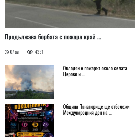
Продължава борбата с пожара край ...
07 авг
4331
Овладян е пожарът около селата
Церово и ...
Община Панагюрище ще отбележи
Международния ден на ...