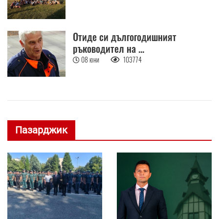
Отиде си дългогодишният
ръководител на ...
08 юни
103774
Пазарджик