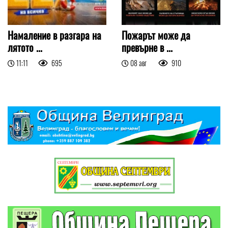
Намаление в разгара на
Пожарът може да
лятото ...
превърне в ...
11:11
695
08 авг
910