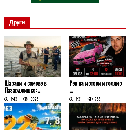
Други
Шарани и сомове в
Рев на мотори и голямо
Пазарджишко: ...
...
11:43
3925
11:31
765