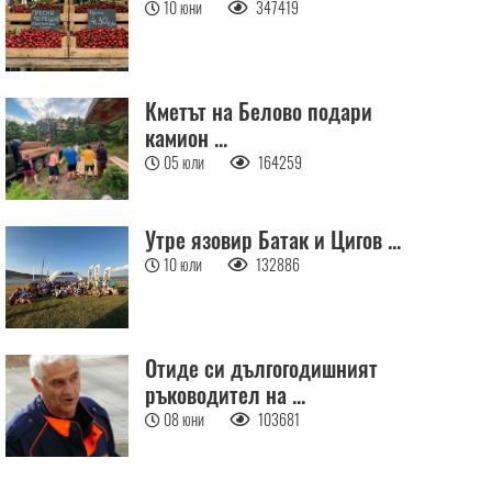
10 юни
347419
Кметът на Белово подари
камион ...
05 юли
164259
Утре язовир Батак и Цигов ...
10 юли
132886
Отиде си дългогодишният
ръководител на ...
08 юни
103681