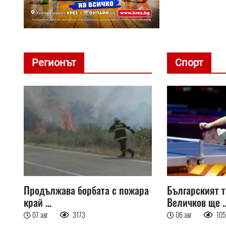
Регионът
Спорт
Продължава борбата с пожара
Българският 
край ...
Величков ще ..
07 авг
3173
06 авг
10