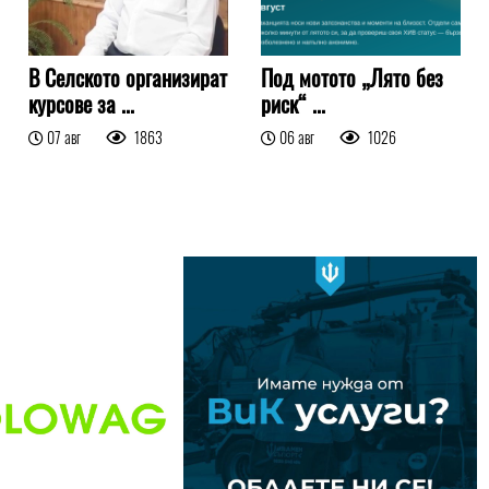
В Селското организират
Под мотото „Лято без
курсове за ...
риск“ ...
07 авг
1863
06 авг
1026