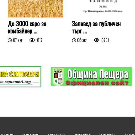
До 3000 евро за
Заповед за публичен
комбайнер ...
търг ...
07 авг
817
06 авг
3731