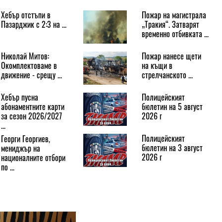
Хебър отстъпи в
Пожар на магистрала
Пазарджик с 2:3 на ...
„Тракия“. Затварят
временно отбивката ...
Николай Митов:
Пожар нанесе щети
Окомплектоваме в
на къщи в
движение - срещу ...
стрелчанското ...
Хебър пусна
Полицейският
абонаментните карти
бюлетин на 5 август
за сезон 2026/2027
2026 г
...
Полицейският
Георги Георгиев,
бюлетин на 3 август
мениджър на
2026 г
националните отбори
по ...