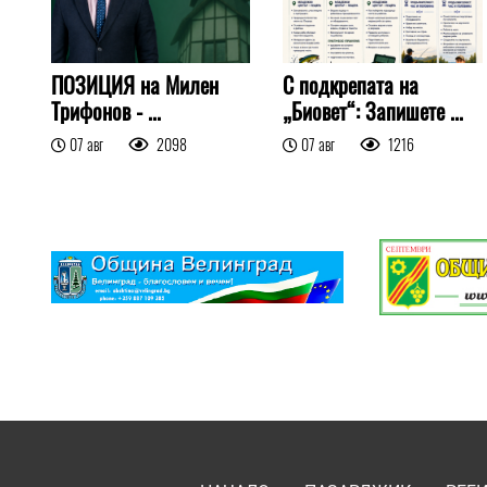
ПОЗИЦИЯ на Милен
С подкрепата на
Трифонов - ...
„Биовет“: Запишете ...
07 авг
2098
07 авг
1216