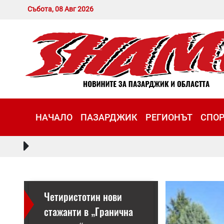
Събота, 08 Авг 2026
НАЧАЛО
ПАЗАРДЖИК
РЕГИОНЪТ
СПО
Четиристотин нови
стажанти в „Гранична