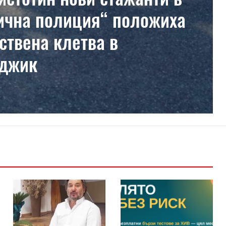
ична полиция“ положиха
ствена клетва в
рджик