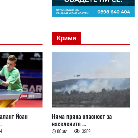
Крими
талант Йоан
Няма пряка опасност за
.
населените ...
54
06 авг
3909