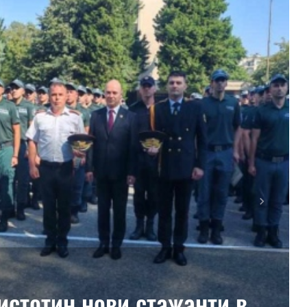
Next
истотин нови стажанти в