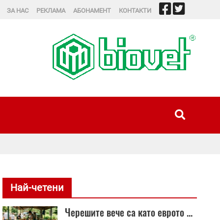
ЗА НАС
РЕКЛАМА
АБОНАМЕНТ
КОНТАКТИ
Четиристотин н
Най-четени
Черешите вече са като еврото ...