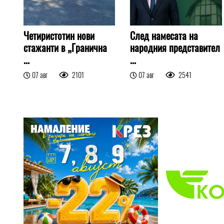
Четиристотин нови
След намесата на
стажанти в „Гранична
народния представител
...
...
07 авг
2101
07 авг
2541