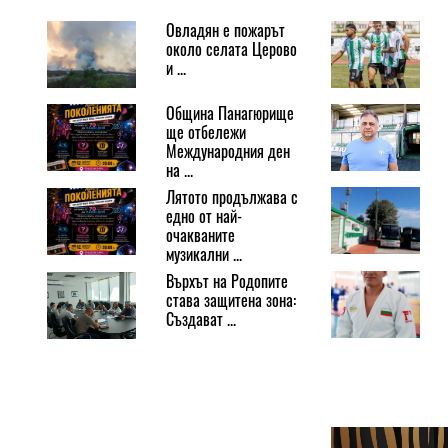
Овладян е пожарът
около селата Церово
и ...
Община Панагюрище
ще отбележи
Международния ден
на ...
Лятото продължава с
едно от най-
очакваните
музикални ...
Върхът на Родопите
става защитена зона:
Създават ...