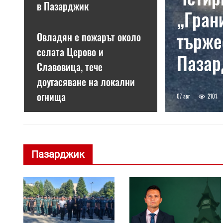
в Пазарджик
„Гран
търже
Овладян е пожарът около
селата Церово и
Паза
Славовица, тече
доугасяване на локални
огнища
07 авг
2101
Пазарджик