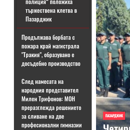
полиция“ положиха
тържествена клетва в
Пазарджик
Продължава борбата с
пожара край магистрала
"Тракия", образувано е
досъдебно производство
След намесата на
Previous
народния представител
Милен Трифонов: МОН
преразглежда решението
за сливане на две
ПАЗАРДЖИК
професионални гимназии
Четир