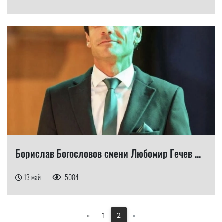
Борислав Богословов смени Любомир Гечев ...
13 май
5084
«
1
2
»