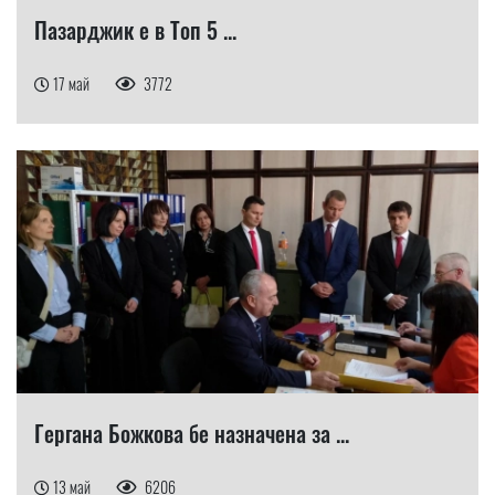
Пазарджик е в Топ 5 ...
17 май
3772
Гергана Божкова бе назначена за ...
13 май
6206