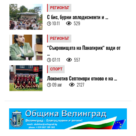
РЕГИОНЪТ
С бис, бурни аплодисменти и ...
10:11
529
РЕГИОНЪТ
“Съкровищата на Панагирик“ вади от
...
07:11
557
СПОРТ
Локомотив Септември отново е на ...
09 авг
2127