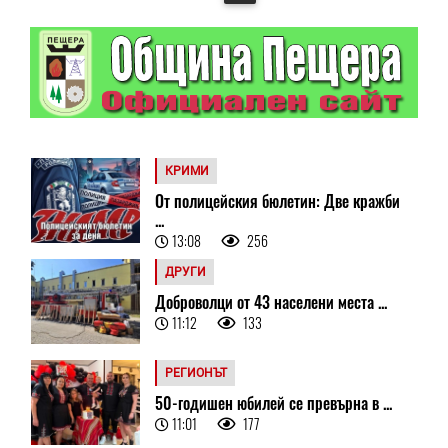
КРИМИ
От полицейския бюлетин: Две кражби
...
13:08
256
ДРУГИ
Доброволци от 43 населени места ...
11:12
133
РЕГИОНЪТ
50-годишен юбилей се превърна в ...
11:01
177