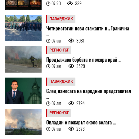
07:20
339
ПАЗАРДЖИК
Четиристотин нови стажанти в „Гранична
...
07 авг
3081
РЕГИОНЪТ
Продължава борбата с пожара край ...
07 авг
3529
ПАЗАРДЖИК
След намесата на народния представител
...
07 авг
2794
РЕГИОНЪТ
Овладян е пожарът около селата ...
07 авг
2373