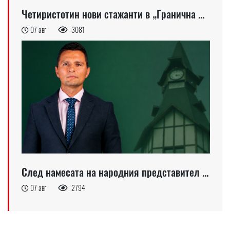
Четиристотин нови стажанти в „Гранична ...
07 авг
3081
След намесата на народния представител ...
07 авг
2794