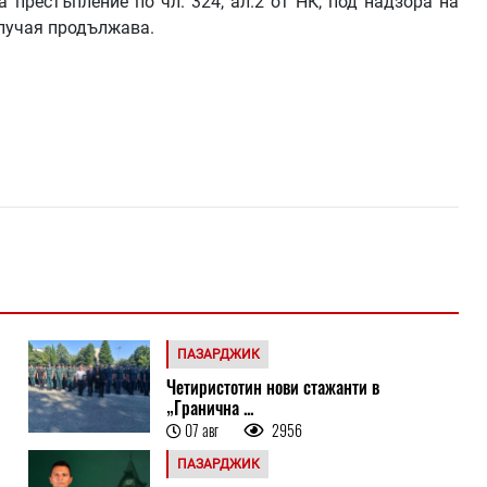
 престъпление по чл. 324, ал.2 от НК, под надзора на
лучая продължава.
ПАЗАРДЖИК
Четиристотин нови стажанти в
„Гранична ...
07 авг
2956
ПАЗАРДЖИК