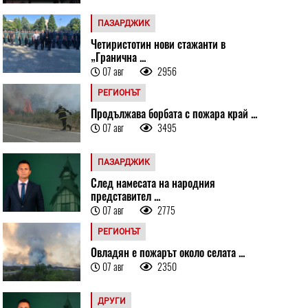
ПАЗАРДЖИК
Четиристотин нови стажанти в
„Гранична ...
07 авг
2956
РЕГИОНЪТ
Продължава борбата с пожара край ...
07 авг
3495
ПАЗАРДЖИК
След намесата на народния
представител ...
07 авг
2775
РЕГИОНЪТ
Овладян е пожарът около селата ...
07 авг
2350
ДРУГИ