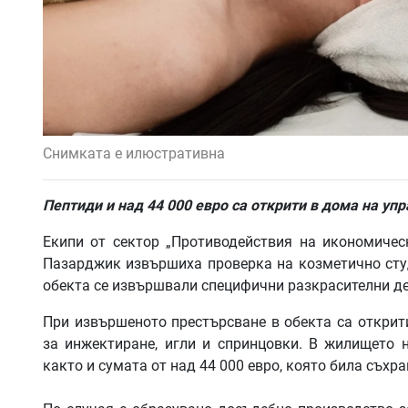
Снимката е илюстративна
Пептиди и над 44 000 евро са открити в дома на уп
Екипи от сектор „Противодействия на икономичес
Пазарджик извършиха проверка на козметично студ
обекта се извършвали специфични разкрасителни де
При извършеното престърсване в обекта са открит
за инжектиране, игли и спринцовки. В жилището н
както и сумата от над 44 000 евро, която била съхра