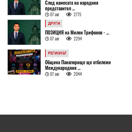
След намесата на народния
представител ...
07 авг
2775
ДРУГИ
ПОЗИЦИЯ на Милен Трифонов - ...
07 авг
2294
РЕГИОНЪТ
Община Панагюрище ще отбележи
Международния ...
07 авг
2044