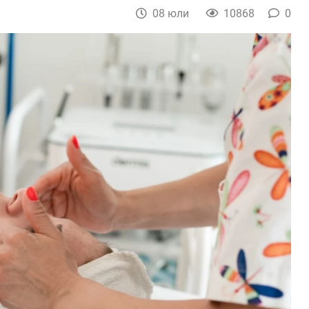
08 юли
10868
0