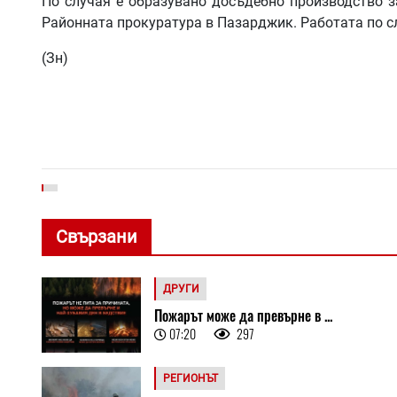
По случая е образувано досъдебно производство за
Районната прокуратура в Пазарджик. Работата по с
(Зн)
Свързани
ДРУГИ
Пожарът може да превърне в ...
07:20
297
РЕГИОНЪТ