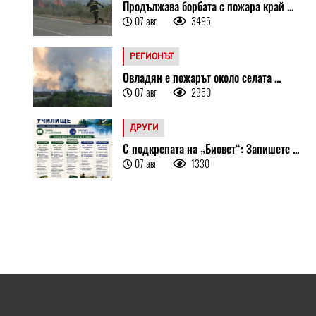
Продължава борбата с пожара край ...
07 авг
3495
РЕГИОНЪТ
Овладян е пожарът около селата ...
07 авг
2350
ДРУГИ
С подкрепата на „Биовет“: Запишете ...
07 авг
1330