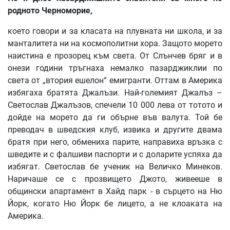
родното
Черноморие
,
което говори и за класата на плувната ни школа, и за
манталитета ни на космополитни хора. Защото морето
наистина е прозорец към света. От Слънчев бряг и в
онези години тръгнаха немалко пазарджиклии по
света от „втория ешелон“ емигранти. Оттам в Америка
избягаха братята Джалъзи. Най-големият Джалъз –
Светослав Джалъзов, спечели 10 000 лева от тотото и
дойде на морето да ги обърне във валута. Той бе
преводач в шведския клуб, извика и другите двама
братя при него, обмениха парите, направиха връзка с
шведите и с фалшиви паспорти и с доларите успяха да
избягат. Светослав бе ученик на Величко Минеков.
Наричаше се с прозвището Джото, живееше в
общински апартамент в Хайд парк - в сърцето на Ню
Йорк, когато Ню Йорк бе лицето, а не клоаката на
Америка.