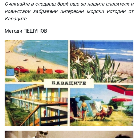
Очаквайте
в
следващ
брой
още
за
нашите
спасители
и
нови
-
стари
забравени
интересни
морски
истории
от
Каваците
.
Методи ПЕШУНОВ