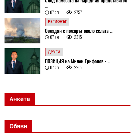
След намесата на народния представител
...
07 авг
2757
РЕГИОНЪТ
Овладян е пожарът около селата ...
07 авг
2315
ДРУГИ
ПОЗИЦИЯ на Милен Трифонов - ...
07 авг
2262
Анкета
Обяви