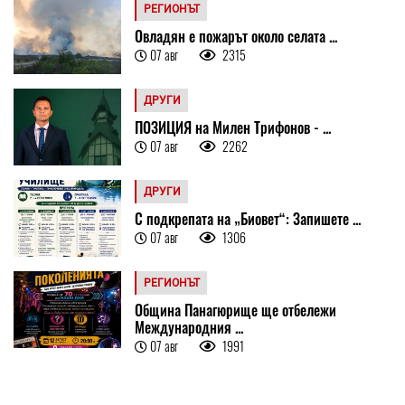
РЕГИОНЪТ
Овладян е пожарът около селата ...
07 авг
2315
ДРУГИ
ПОЗИЦИЯ на Милен Трифонов - ...
07 авг
2262
ДРУГИ
С подкрепата на „Биовет“: Запишете ...
07 авг
1306
РЕГИОНЪТ
Община Панагюрище ще отбележи
Международния ...
07 авг
1991