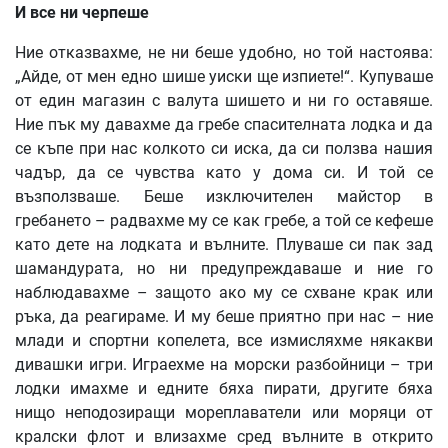
И
все
ни
черпеше
Ние отказвахме, не ни беше удобно, но той настоява:
„Айде, от мен едно шише уиски ще изпиете!“. Купуваше
от един магазин с валута шишето и ни го оставяше.
Ние пък му давахме да гребе спасителната лодка и да
се къпе при нас колкото си иска, да си ползва нашия
чадър, да се чувства като у дома си. И той се
възползваше. Беше изключителен майстор в
гребането – радвахме му се как гребе, а той се кефеше
като дете на лодката и вълните. Плуваше си пак зад
шамандурата, но ни предупреждаваше и ние го
наблюдавахме – защото ако му се схване крак или
ръка, да реагираме. И му беше приятно при нас – ние
млади и спортни копелета, все измисляхме някакви
дивашки игри. Играехме на морски разбойници – три
лодки имахме и едните бяха пирати, другите бяха
нищо неподозиращи мореплаватели или моряци от
кралски флот и влизахме сред вълните в открито