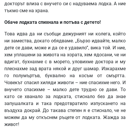
докторът влиза с внучето си с надуваема лодка. А ние
тъкмо сме на храна.
Обаче
лодката
спихнала
и
потъва
с
детето
!
Това идва да ни съобщи дежурният ни колега, който
ни замества, докато обядваме. „Бързо идвайте, малко
дете се дави, може и да се е удавило”, вика той. И ние,
хем уплашени за живота на хората, хем ядосани, че ни
вдигат, бухнахме с в морето, уловихме доктора и му
плеснахме зад врата някой и друг шамар. Изкарахме
го полумъртъв, буквално на косъм от смъртта.
Човекът спасил хиляди животи – ние спасихме него. И
внучето спасихме – малко дете трудно се дави. То
като се хванало за лодката, стиснало без да знае
запушалката и така предотвратило изпускането на
въздуха докрай. До такава степен я е стиснало, че не
можем да му откъснем ръцете от лодката. Жажда за
живот!