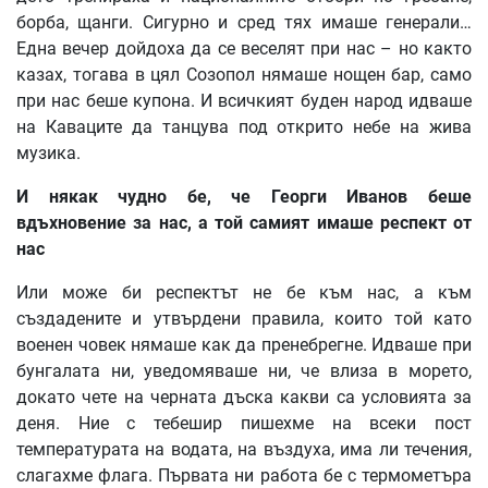
борба, щанги. Сигурно и сред тях имаше генерали…
Една вечер дойдоха да се веселят при нас – но както
казах, тогава в цял Созопол нямаше нощен бар, само
при нас беше купона. И всичкият буден народ идваше
на Каваците да танцува под открито небе на жива
музика.
И
някак
чудно
бе
,
че
Георги
Иванов
беше
вдъхновение
за
нас
,
а
той
самият
имаше
респект
от
нас
Или може би респектът не бе към нас, а към
създадените и утвърдени правила, които той като
военен човек нямаше как да пренебрегне. Идваше при
бунгалата ни, уведомяваше ни, че влиза в морето,
докато чете на черната дъска какви са условията за
деня. Ние с тебешир пишехме на всеки пост
температурата на водата, на въздуха, има ли течения,
слагахме флага. Първата ни работа бе с термометъра