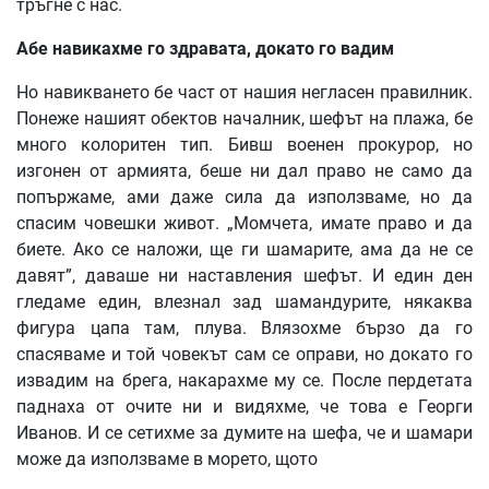
тръгне с нас.
Абе
навикахме
го
здравата
,
докато
го
вадим
Но навикването бе част от нашия негласен правилник.
Понеже нашият обектов началник, шефът на плажа, бе
много колоритен тип. Бивш военен прокурор, но
изгонен от армията, беше ни дал право не само да
попържаме, ами даже сила да използваме, но да
спасим човешки живот. „Момчета, имате право и да
биете. Ако се наложи, ще ги шамарите, ама да не се
давят”, даваше ни наставления шефът. И един ден
гледаме един, влезнал зад шамандурите, някаква
фигура цапа там, плува. Влязохме бързо да го
спасяваме и той човекът сам се оправи, но докато го
извадим на брега, накарахме му се. После пердетата
паднаха от очите ни и видяхме, че това е Георги
Иванов. И се сетихме за думите на шефа, че и шамари
може да използваме в морето, щото