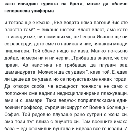
като
извадиш
туриста
на
брега
,
може
да
облече
генералска
униформа
и тогава ще е късно. „Във водата няма пагони! Вие сте
властта там!“ – викаше шефът. Власт-власт, ама като
го извадихме, си помислихме, че Георги Иванов ще ни
се разсърди, дето сме го навикали ние, някакви млади
пишлигари. Той обаче нищо не каза. Малко по-късно
дойде, намери ни и ни черпи. „Трябва да знаете, че сте
прави. Аз наистина не трябваше да плувам зад
шамандурата. Можех и да се удавя ”, каза той. Е, едва
ли щеше да се удави, но се почувствахме някак горди.
Да отворя скоба, че всъщност понякога не само с
попръжни сме вадили недисциплинирани плажуващи,
ами и с шамари. Така веднъж поприпляскахме един
военен професор, сърдечен хирург от Военна болница -
София. Той редовно плуваше рано сутрин с жена си,
ама този път влиза с внучето си. Там военните имаха
база – еднофамилни бунгала и идваха все генерали. И