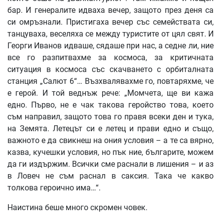
бар. И генералите идваха вечер, защото през деня са
си омръзнали. Пристигаха вечер със семействата си,
танцуваха, веселяха се между туристите от цял свят. И
Георги Иванов идваше, сядаше при нас, а седне ли, ние
все го разпитвахме за космоса, за критичната
ситуация в космоса със скачването с орбиталната
станция „Салют 6“… Възхвалявахме го, повтаряхме, че
е герой. И той веднъж рече: „Момчета, ще ви кажа
едно. Първо, не е чак такова геройство това, което
съм направил, защото това го правя всеки ден и тука,
на Земята. Летецът си е летец и прави едно и също,
важното е да свикнеш на ония условия – а те са вярно,
казва, кучешки условия, но пък ние, българите, можем
да ги издържим. Всички сме раснали в лишения – и аз
в Ловеч не съм раснал в саксия. Така че какво
толкова героично има…“.
Наистина беше много скромен човек.