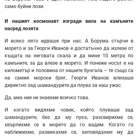
само буйни лози.
И
нашият
космонавт
изгради
вила
на
камъните
насред
лозята
И всяко лято идваше при нас. А Борума стърчи в
морето и за Георги Иванов е достатъчно да излезе от
къщата на неговата скала и да мине 10 метра по
камъните, за да влезе в морето. И понеже носът е на
километър и половина от нашите бунгала – те също са
на самия морски бряг, Георги Иванов влизаше
директно зад шамандурите да плува за наш ужас.
Да, ама ние не знаехме всичко това.
И когато видяхме човек, който плуваше зад
шамандурите, без да му пука, разсвирихме се,
хвърлихме се в морето да го вадим. Когато го
наближихме, развикахме се, заповядахме му да