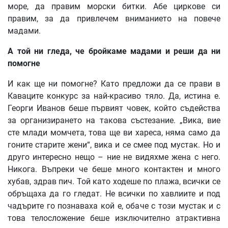
море, да правим морски битки. Абе циркове си
правим, за да привлечем вниманието на повече
мадами.
А
той
ни
гледа
,
че
бройкаме
мадами
и
реши
да
ни
помогне
И как ще ни помогне? Като предложи да се прави в
Каваците конкурс за най-красиво тяло. Да, истина е.
Георги Иванов беше първият човек, който съдейства
за организирането на такова състезание. „Вика, вие
сте млади момчета, това ще ви хареса, няма само да
гоните старите жени“, вика и се смее под мустак. Но и
друго интересно нещо – ние не видяхме жена с него.
Никога. Въпреки че беше много контактен и много
хубав, здрав пич. Той като ходеше по плажа, всички се
обръщаха да го гледат. Не всички по хавлиите и под
чадърите го познаваха кой е, обаче с този мустак и с
това телосложение беше изключително атрактивна