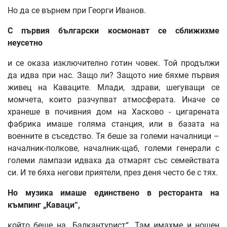
Но да се върнем при Георги Иванов.
С
първия
български
космонавт
се
сближихме
неусетно
и се оказа изключително готин човек. Той продължи
да идва при нас. Защо ли? Защото ние бяхме първия
живец на Каваците. Млади, здрави, шегуващи се
момчета, които разчупват атмосферата. Иначе се
хранеше в почивния дом на Хасково - цигарената
фабрика имаше голяма станция, или в базата на
военните в съседство. Тя беше за големи началници –
началник-полкове, началник-щаб, големи генерали с
големи лампази идваха да отмарят със семействата
си. И те бяха негови приятели, през деня често бе с тях.
Но
музика
имаше
единствено
в
ресторанта
на
къмпинг
„
Каваци
“,
който беше на „Балкантурист“. Там имахме и нощен