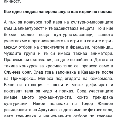
личност.
Все
едно
гледаш
наперена
акула
как
върви
по
пясъка
А пък за конкурса той каза на културно-масовиците
към „Балкантурист“ и те задействаха нещата. То и ние
бяхме малко нещо културно-масовици, защото
участвахме в организирането на игри и в самите игри -
между отбори на спасителите и французи, германци…
Чуждите групи и те си имаха такива аниматори.
Правехме си състезания, за да е по-забавно. Дотогава
такива конкурси за красиво тяло се правеха само в
Слънчев бряг. След това започнаха в Каваците, после
на Приморско… Минаха под егидата на комсомола.
Беше си атракция – жени и мъже дефилират и
показват тела за чудо и приказ. Сред участниците
имаше много руснаци-туристи, които тренираха
културизъм. Някои ползваха на Тодор Живков
резиденцията на Аркутино, където имаше фитнес зала,
дето тренираха и националните отбори по гребане,