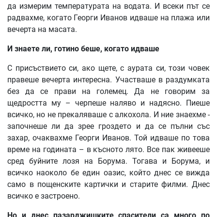
да измерим температурата на водата. И всеки път се
радвахме, когато Георги Иванов идваше на плажа или
вечерта на масата.
И
знаете
ли
,
готино
беше
,
когато
идваше
С присъствието си, ако щете, с аурата си, този човек
правеше вечерта интересна. Участваше в раздумката
без да се прави на големец. Да не говорим за
щедростта му – черпеше наляво и надясно. Пиеше
всичко, но не прекаляваше с алкохола. И ние знаехме -
започнеше ли да зрее гроздето и да се пълни със
захар, очаквахме Георги Иванов. Той идваше по това
време на годината – в късното лято. Все пак живееше
сред буйните лозя на Борума. Тогава и Борума, и
всичко наоколо бе един оазис, който днес се вижда
само в пощенските картички и старите филми. Днес
всичко е застроено.
Но
и
днес
пазарджишките
спасители
са
много
по