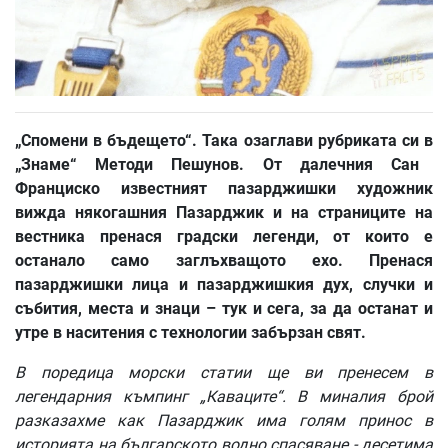
„
Спомени
в
бъдещето
“.
Така
озаглави
рубриката
си
в
„
Знаме
“
Методи
Пешунов
.
От
далечния
Сан
Франциско
известният
пазарджишки
художник
вижда
някогашния
Пазарджик
и
на
страниците
на
вестника
пренася
градски
легенди
,
от
които
е
останало
само
заглъхващото
ехо
.
Пренася
пазарджишки
лица
и
пазарджишкия
дух
,
случки
и
събития
,
места
и
знаци
–
тук
и
сега
,
за
да
останат
и
утре
в
наситения
с
технологии
забързан
свят
.
В
поредица
морски
статии
ще
ви
пренесем
в
легендарния
къмпинг
„
Каваците
“.
В
миналия
брой
разказахме
как
Пазарджик
има
голям
принос
в
историята
на
българското
водно
спасяване
-
десетима