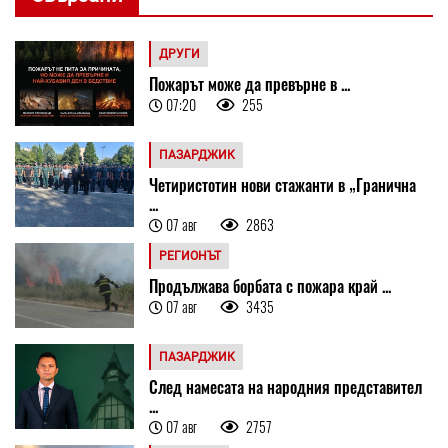
ДРУГИ
Пожарът може да превърне в ...
07:20
255
ПАЗАРДЖИК
Четиристотин нови стажанти в „Гранична
...
07 авг
2863
РЕГИОНЪТ
Продължава борбата с пожара край ...
07 авг
3435
ПАЗАРДЖИК
След намесата на народния представител
...
07 авг
2757