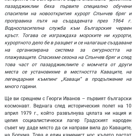
пазарджиклии
бяха
първите
специално
обучени
спасители
на
новооткрития
курорт
Слънчев
бряг
и
проправиха
пътя
на
създадената
през
1964
г
.
Водноспасителна
служба
към
Българския
червен
кръст
.
Тогава
се
изграждаха
морските
ни
курорти
,
курортното
дело
бе
в
разцвет
и
се
налагаше
създаване
на
организирана
система
за
сигурността
на
плажуващите
.
Спасихме
сезона
на
Слънчев
бряг
и
след
това
част
от
пазарджиклиите
с
момчета
от
други
места
се
установихме
в
местността
Каваците
,
на
легендарния
къмпинг
„
Каваци
“
в
продължение
на
много
години
.
Ще ви срещнем с Георги Иванов – първият български
космонавт. Веднага след историческия полет на 10
април 1979 г., който развълнува цялата ни нация и
целия социалистически лагер Градският народен
съвет му даде място да си направи вила до Каваците,
на Борума. Това е един каменист нос, където растат