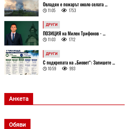
Овладян е пожарът около селата ...
11:05
1753
ДРУГИ
ПОЗИЦИЯ на Милен Трифонов - ...
11:03
1712
ДРУГИ
С подкрепата на „Биовет“: Запишете ...
10:59
993
Анкета
Обяви