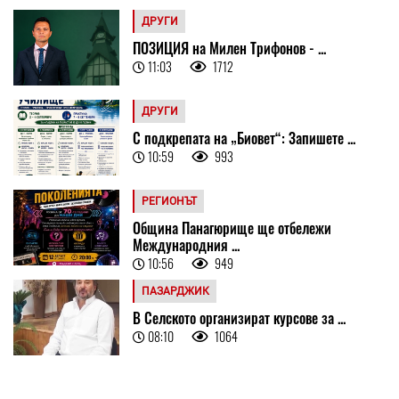
ДРУГИ
ПОЗИЦИЯ на Милен Трифонов - ...
11:03
1712
ДРУГИ
С подкрепата на „Биовет“: Запишете ...
10:59
993
РЕГИОНЪТ
Община Панагюрище ще отбележи
Международния ...
10:56
949
ПАЗАРДЖИК
В Селското организират курсове за ...
08:10
1064