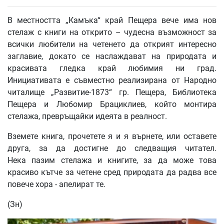
В местността „Камъка“ край Пещера вече има нов
стелаж с книги на открито – чудесна възможност за
всички любители на четенето да открият интересно
заглавие, докато се наслаждават на природата и
красивата гледка край любимия ни град.
Инициативата е съвместно реализирана от Народно
читалище „Развитие-1873“ гр. Пещера, Библиотека
Пещера и Любомир Брациклиев, който монтира
стелажа, превръщайки идеята в реалност.
Вземете книга, прочетете я и я върнете, или оставете
друга, за да достигне до следващия читател.
Нека пазим стелажа и книгите, за да може това
красиво кътче за четене сред природата да радва все
повече хора - апелират те.
(Зн)