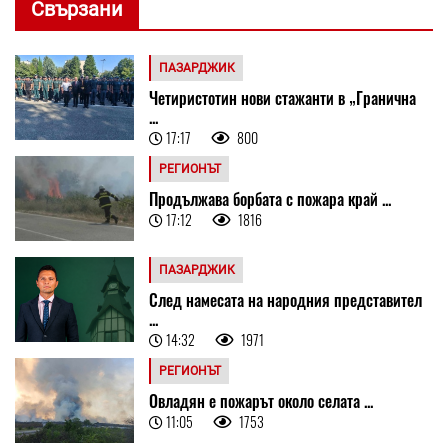
Свързани
ПАЗАРДЖИК
Четиристотин нови стажанти в „Гранична
...
17:17
800
РЕГИОНЪТ
Продължава борбата с пожара край ...
17:12
1816
ПАЗАРДЖИК
След намесата на народния представител
...
14:32
1971
РЕГИОНЪТ
Овладян е пожарът около селата ...
11:05
1753