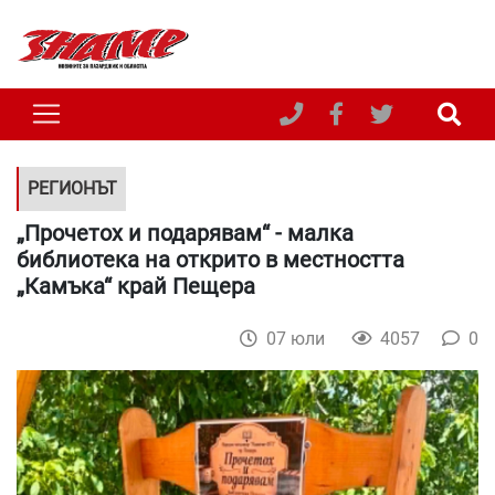
РЕГИОНЪТ
„Прочетох и подарявам“ - малка
библиотека на открито в местността
„Камъка“ край Пещера
07 юли
4057
0