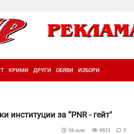
РТ
КРИМИ
ДРУГИ
ОБЯВИ
ИЗБОРИ
и институции за “PNR - гейт"
06 юли
8823
0