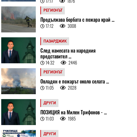
17:17
1876
РЕГИОНЪТ
Продължава борбата с пожара край ...
17:12
3008
ПАЗАРДЖИК
След намесата на народния
представител ...
14:32
2446
РЕГИОНЪТ
Овладян е пожарът около селата ...
11:05
2028
ДРУГИ
ПОЗИЦИЯ на Милен Трифонов - ...
11:03
1985
ДРУГИ