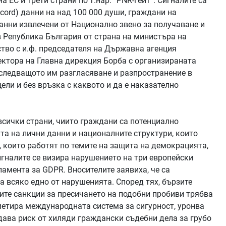
 ЕС и трети страни по т.нар. “PNR-гейт”. Сигналите са
cord) данни на над 100 000 души, граждани на
анни извлечени от Национално звено за получаване и
в Република България от страна на министъра на
во с и.ф. председателя на Държавна агенция
екторa на Главна дирекция Борба с организираната
следващото им разгласяване и разпространение в
ели и без връзка с каквото и да е наказателно
всички страни, чиито граждани са потенциално
ита на лични данни и националните структури, които
, които работят по темите на защита на демокрацията,
игналите се визира нарушението на три европейски
ламента за GDPR. Вносителите заявиха, че са
 всяко едно от нарушенията. Според тях, бързите
ите санкции за пресичането на подобни пробиви трябва
метира международната система за сигурност, уронва
дава риск от хиляди граждански съдебни дела за грубо