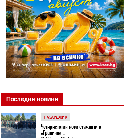
Последни новини
ПАЗАРДЖИК
Четиристотин нови стажанти в
„Гранична ...