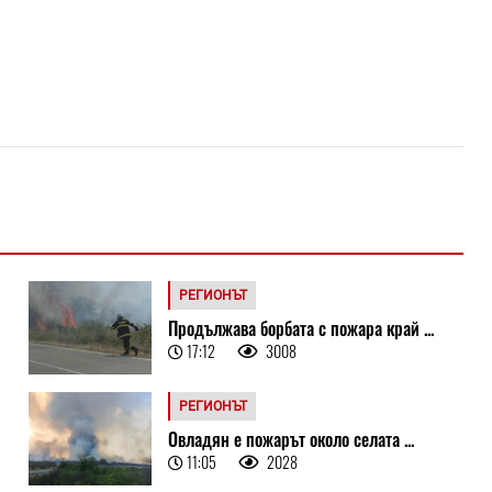
РЕГИОНЪТ
Продължава борбата с пожара край ...
17:12
3008
РЕГИОНЪТ
Овладян е пожарът около селата ...
11:05
2028