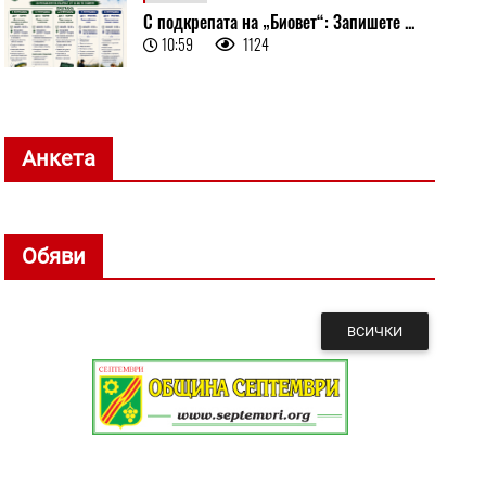
С подкрепата на „Биовет“: Запишете ...
10:59
1124
Анкета
Обяви
ВСИЧКИ