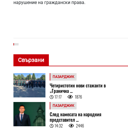
нарушение на граждански права.
Свързани
ПАЗАРДЖИК
Четиристотин нови стажанти в
„Гранична ...
17:17
1876
ПАЗАРДЖИК
След намесата на народния
представител ...
14:32
2446