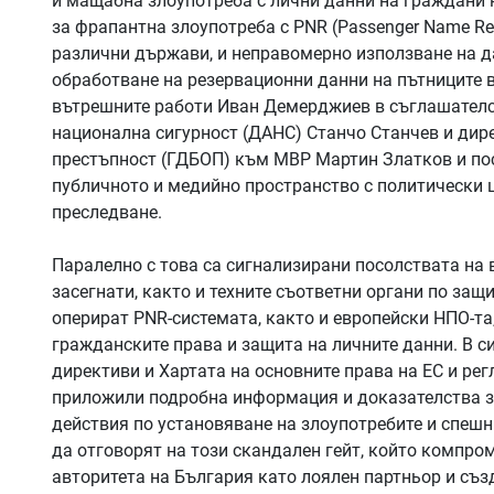
и мащабна злоупотреба с лични данни на граждани на
за фрапантна злоупотреба с PNR (Passenger Name Re
различни държави, и неправомерно използване на д
обработване на резервационни данни на пътниците 
вътрешните работи Иван Демерджиев в съглашателст
национална сигурност (ДАНС) Станчо Станчев и дир
престъпност (ГДБОП) към МВР Мартин Златков и по
публичното и медийно пространство с политически ц
преследване.
Паралелно с това са сигнализирани посолствата на 
засегнати, както и техните съответни органи по защ
оперират PNR-системата, както и европейски НПО-та
гражданските права и защита на личните данни. В с
директиви и Хартата на основните права на ЕС и рег
приложили подробна информация и доказателства за
действия по установяване на злоупотребите и спешн
да отговорят на този скандален гейт, който компро
авторитета на България като лоялен партньор и съз