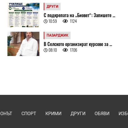
ДРУГИ
С подкрепата на „Биовет“: Запишете ...
10:59
1124
ПАЗАРДЖИК
В Селското организират курсове за ...
08:10
1706
ИОНЪТ
СПОРТ
КРИМИ
ДРУГИ
ОБЯВИ
ИЗБ