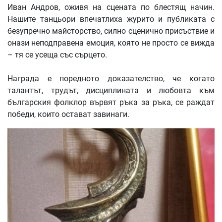
Иван Андров, оживя на сцената по блестящ начин.
Нашите танцьори впечатлиха журито и публиката с
безупречно майсторство, силно сценично присъствие и
онази неподправена емоция, която не просто се вижда
– тя се усеща със сърцето.
Награда е поредното доказателство, че когато
талантът, трудът, дисциплината и любовта към
българския фолклор вървят ръка за ръка, се раждат
победи, които остават завинаги.