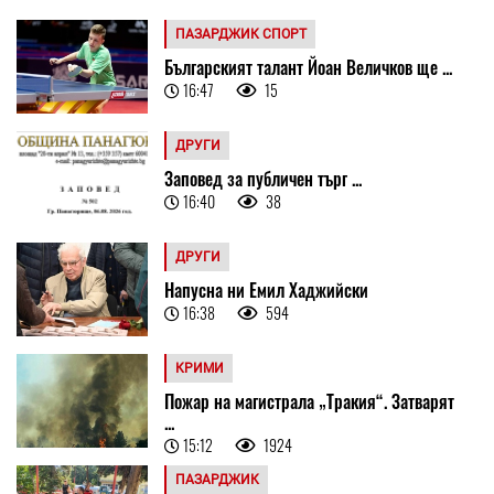
ПАЗАРДЖИК СПОРТ
Българският талант Йоан Величков ще ...
16:47
15
ДРУГИ
Заповед за публичен търг ...
16:40
38
ДРУГИ
Напусна ни Емил Хаджийски
16:38
594
КРИМИ
Пожар на магистрала „Тракия“. Затварят
...
15:12
1924
ПАЗАРДЖИК