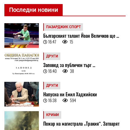
Последни новини
ПАЗАРДЖИК СПОРТ
Българският талант Йоан Величков ще ...
16:47
15
ДРУГИ
Заповед за публичен търг ...
16:40
38
ДРУГИ
Напусна ни Емил Хаджийски
16:38
594
КРИМИ
Пожар на магистрала „Тракия“. Затварят
...