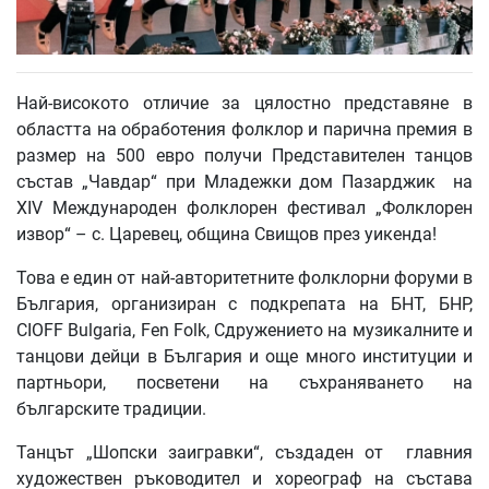
Най-високото отличие за цялостно представяне в
областта на обработения фолклор и парична премия в
размер на 500 евро получи Представителен танцов
състав „Чавдар“ при Младежки дом Пазарджик на
XIV Международен фолклорен фестивал „Фолклорен
извор“ – с. Царевец, община Свищов през уикенда!
Това е един от най-авторитетните фолклорни форуми в
България, организиран с подкрепата на БНТ, БНР,
CIOFF Bulgaria, Fen Folk, Сдружението на музикалните и
танцови дейци в България и още много институции и
партньори, посветени на съхраняването на
българските традиции.
Танцът „Шопски заигравки“, създаден от главния
художествен ръководител и хореограф на състава