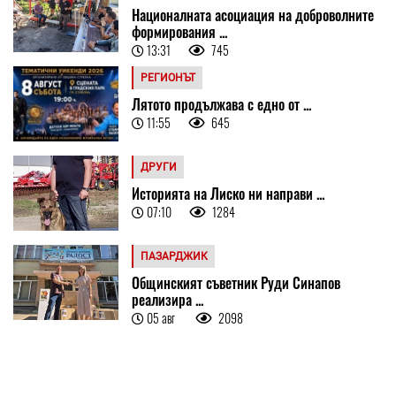
Националната асоциация на доброволните
формирования ...
13:31
745
РЕГИОНЪТ
Лятото продължава с едно от ...
11:55
645
ДРУГИ
Историята на Лиско ни направи ...
07:10
1284
ПАЗАРДЖИК
Общинският съветник Руди Синапов
реализира ...
05 авг
2098