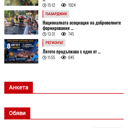
15:12
1924
ПАЗАРДЖИК
Националната асоциация на доброволните
формирования ...
13:31
745
РЕГИОНЪТ
Лятото продължава с едно от ...
11:55
645
Анкета
Обяви