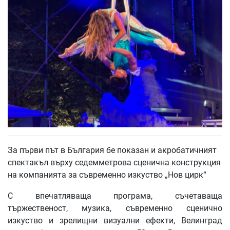
За първи път в България бе показан и акробатичният
спектакъл върху седемметрова сценична конструкция
на компанията за съвременно изкуство „Нов цирк“
С впечатляваща програма, съчетаваща
тържественост, музика, съвременно сценично
изкуство и зрелищни визуални ефекти, Велинград