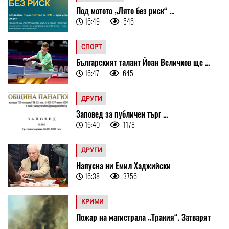
Под мотото „Лято без риск“ ...
16:49
546
СПОРТ
Българският талант Йоан Величков ще ...
16:47
645
ДРУГИ
Заповед за публичен търг ...
16:40
1178
ДРУГИ
Напусна ни Емил Хаджийски
16:38
3756
КРИМИ
Пожар на магистрала „Тракия“. Затварят
...