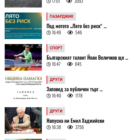
17:01
3093
ПАЗАРДЖИК
Под мотото „Лято без риск“ ...
16:49
546
СПОРТ
Българският талант Йоан Величков ще ...
16:47
645
ДРУГИ
Заповед за публичен търг ...
16:40
1178
ДРУГИ
Напусна ни Емил Хаджийски
16:38
3756