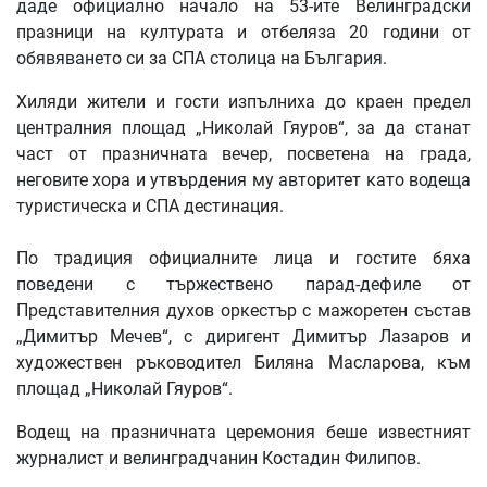
даде официално начало на 53-ите Велинградски
празници на културата и отбеляза 20 години от
обявяването си за СПА столица на България.
Хиляди жители и гости изпълниха до краен предел
централния площад „Николай Гяуров“, за да станат
част от празничната вечер, посветена на града,
неговите хора и утвърдения му авторитет като водеща
туристическа и СПА дестинация.
По традиция официалните лица и гостите бяха
поведени с тържествено парад-дефиле от
Представителния духов оркестър с мажоретен състав
„Димитър Мечев“, с диригент Димитър Лазаров и
художествен ръководител Биляна Масларова, към
площад „Николай Гяуров“.
Водещ на празничната церемония беше известният
журналист и велинградчанин Костадин Филипов.