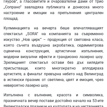
Гяуров“, а гласовитите и очарователни дами от трио
„Сопрано“ завладяха публиката и донесоха много
настроение и емоции на препълнения централен
площад.
Кулминацията на вечерта беше впечатляващият
спектакъл „SORA“ на компанията за съвременно
изкуство „Нов цирк“ – продукция от световна класа,
която съчета въздушна акробатика, седемметрова
сценична конструкция, артистични изпълнения,
модерни визуални ефекти и грандиозно лазерно шоу.
Зрелищният спектакъл остави без дъх хилядите
присъстващи, които многократно аплодираха
артистите, а финалът превърна небето над Велинград
в истински празник от светлина, цвят и емоция, чрез
невероятно лазерно шоу.
Изпълнена с вълнение, красота и символика,
празничната вечер постави достойно начало на 53-ите
Велинградски празници на културата и на честванията