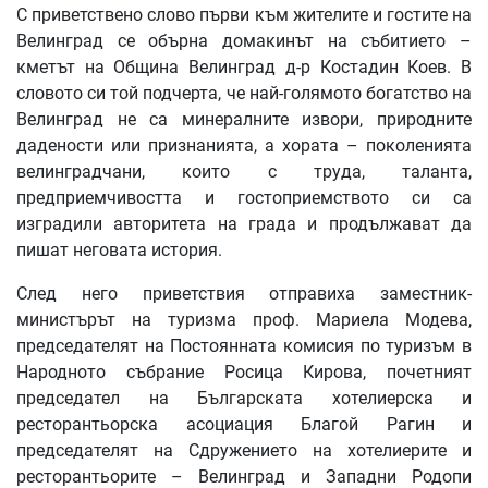
С приветствено слово първи към жителите и гостите на
Велинград се обърна домакинът на събитието –
кметът на Община Велинград д-р Костадин Коев. В
словото си той подчерта, че най-голямото богатство на
Велинград не са минералните извори, природните
дадености или признанията, а хората – поколенията
велинградчани, които с труда, таланта,
предприемчивостта и гостоприемството си са
изградили авторитета на града и продължават да
пишат неговата история.
След него приветствия отправиха заместник-
министърът на туризма проф. Мариела Модева,
председателят на Постоянната комисия по туризъм в
Народното събрание Росица Кирова, почетният
председател на Българската хотелиерска и
ресторантьорска асоциация Благой Рагин и
председателят на Сдружението на хотелиерите и
ресторантьорите – Велинград и Западни Родопи