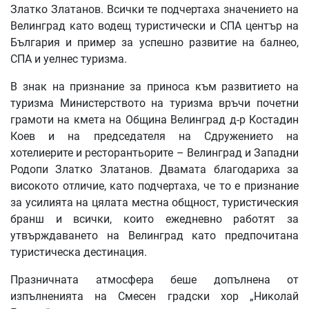
Златко Златанов. Всички те подчертаха значението на
Велинград като водещ туристически и СПА център на
България и пример за успешно развитие на балнео,
СПА и уелнес туризма.
В знак на признание за приноса към развитието на
туризма Министерството на туризма връчи почетни
грамоти на кмета на Община Велинград д-р Костадин
Коев и на председателя на Сдружението на
хотелиерите и ресторантьорите – Велинград и Западни
Родопи Златко Златанов. Двамата благодариха за
високото отличие, като подчертаха, че то е признание
за усилията на цялата местна общност, туристическия
бранш и всички, които ежедневно работят за
утвърждаването на Велинград като предпочитана
туристическа дестинация.
Празничната атмосфера беше допълнена от
изпълненията на Смесен градски хор „Николай