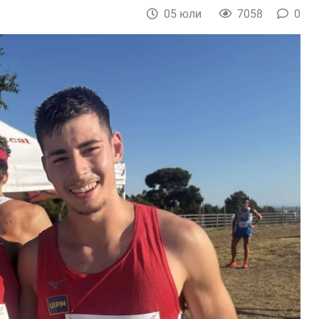
05 юли
7058
0