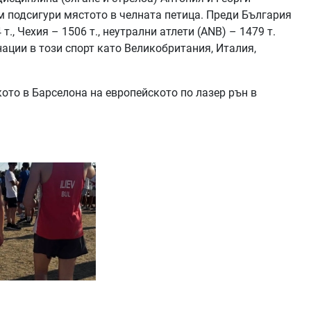
 им подсигури мястото в челната петица. Преди България
т., Чехия – 1506 т., неутрални атлети (ANB) – 1479 т.
нации в този спорт като Великобритания, Италия,
ото в Барселона на европейското по лазер рън в