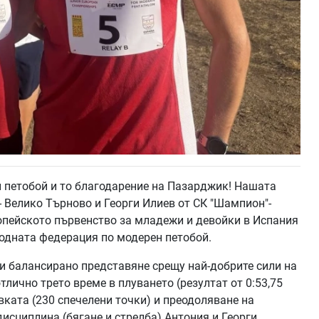
 петобой и то благодарение на Пазарджик! Нашата
- Велико Търново и Георги Илиев от СК "Шампион"-
опейското първенство за младежи и девойки в Испания
 родната федерация по модерен петобой.
и балансирано представяне срещу най-добрите сили на
тлично трето време в плуването (резултат от 0:53,75
овката (230 спечелени точки) и преодоляване на
дисциплина (бягане и стрелба) Антония и Георги