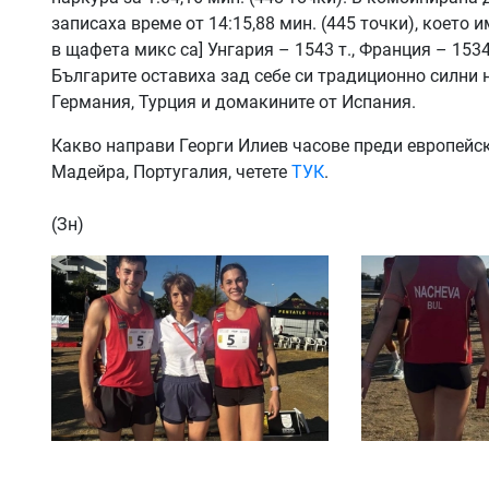
записаха време от 14:15,88 мин. (445 точки), което
в щафета микс са] Унгария – 1543 т., Франция – 1534 
Българите оставиха зад себе си традиционно силни 
Германия, Турция и домакините от Испания.
Какво направи Георги Илиев часове преди европейск
Мадейра, Португалия, четете
ТУК
.
(Зн)