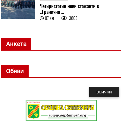
Четиристотин нови стажанти в
„Гранична ...
07 авг
3803
Анкета
Обяви
ВСИЧКИ