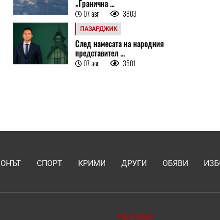
„Гранична ...
07 авг
3803
ПАЗАРДЖИК
След намесата на народния
представител ...
07 авг
3501
ИОНЪТ
СПОРТ
КРИМИ
ДРУГИ
ОБЯВИ
ИЗБ
РЕКЛАМА