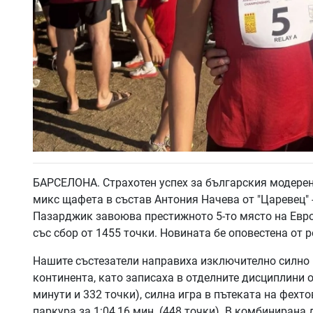
БАРСЕЛОНА. Страхотен успех за българския модерен
микс щафета в състав Антония Начева от "Царевец" 
Пазарджик завоюва престижното 5-то място на Евр
със сбор от 1455 точки. Новината бе оповестена от
Нашите състезатели направиха изключително силно 
континента, като записаха в отделните дисциплини о
минути и 332 точки), силна игра в пътеката на фехт
паркура за 1:04,16 мин. (448 точки). В комбинирана 