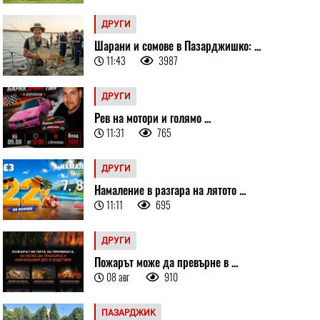
ДРУГИ
Шарани и сомове в Пазарджишко: ...
11:43
3987
ДРУГИ
Рев на мотори и голямо ...
11:31
765
ДРУГИ
Намаление в разгара на лятото ...
11:11
695
ДРУГИ
Пожарът може да превърне в ...
08 авг
910
ПАЗАРДЖИК