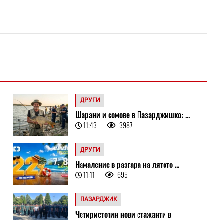
ДРУГИ
Шарани и сомове в Пазарджишко: ...
11:43
3987
ДРУГИ
Намаление в разгара на лятото ...
11:11
695
ПАЗАРДЖИК
Четиристотин нови стажанти в